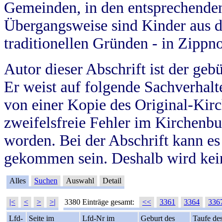
Gemeinden, in den entsprechende
Übergangsweise sind Kinder aus 
traditionellen Gründen - in Zippn
Autor dieser Abschrift ist der geb
Er weist auf folgende Sachverhalte
von einer Kopie des Original-Kirc
zweifelsfreie Fehler im Kirchenbuc
worden. Bei der Abschrift kann e
gekommen sein. Deshalb wird kein
Alles
Suchen
Auswahl
Detail
|<
<
>
>|
3380 Einträge gesamt:
<<
3361
3364
336
Lfd-
Seite im
Lfd-Nr im
Geburt des
Taufe de