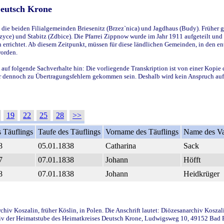
Deutsch Krone
ie beiden Filialgemeinden Briesenitz (Brzez`nica) und Jagdhaus (Budy). Früher g
yce) und Stabitz (Zdbice). Die Pfarrei Zippnow wurde im Jahr 1911 aufgeteilt und e
en errichtet. Ab diesem Zeitpunkt, müssen für diese ländlichen Gemeinden, in den
worden.
 auf folgende Sachverhalte hin: Die vorliegende Transkription ist von einer Kopie 
aber dennoch zu Übertragungsfehlern gekommen sein. Deshalb wird kein Anspruch auf 
19
22
25
28
>>
 Täuflings
Taufe des Täuflings
Vorname des Täuflings
Name des Va
8
05.01.1838
Catharina
Sack
7
07.01.1838
Johann
Höfft
8
07.01.1838
Johann
Heidkrüger
iv Koszalin, früher Köslin, in Polen. Die Anschrift lautet: Diözesanarchiv Koszal
v der Heimatstube des Heimatkreises Deutsch Krone, Ludwigsweg 10, 49152 Bad Ess