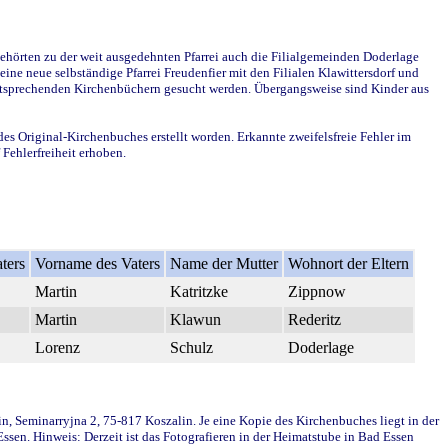
ehörten zu der weit ausgedehnten Pfarrei auch die Filialgemeinden Doderlage
ine neue selbständige Pfarrei Freudenfier mit den Filialen Klawittersdorf und
 entsprechenden Kirchenbüchern gesucht werden. Übergangsweise sind Kinder aus
des Original-Kirchenbuches erstellt worden. Erkannte zweifelsfreie Fehler im
Fehlerfreiheit erhoben.
ters
Vorname des Vaters
Name der Mutter
Wohnort der Eltern
Martin
Katritzke
Zippnow
Martin
Klawun
Rederitz
Lorenz
Schulz
Doderlage
in, Seminarryjna 2, 75-817 Koszalin. Je eine Kopie des Kirchenbuches liegt in der
en. Hinweis: Derzeit ist das Fotografieren in der Heimatstube in Bad Essen