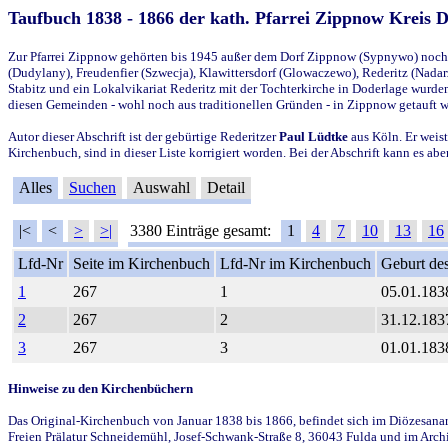
Taufbuch 1838 - 1866 der kath. Pfarrei Zippnow Kreis 
Zur Pfarrei Zippnow gehörten bis 1945 außer dem Dorf Zippnow (Sypnywo) noch d
(Dudylany), Freudenfier (Szwecja), Klawittersdorf (Glowaczewo), Rederitz (Nadarz
Stabitz und ein Lokalvikariat Rederitz mit der Tochterkirche in Doderlage wurd
diesen Gemeinden - wohl noch aus traditionellen Gründen - in Zippnow getauft 
Autor dieser Abschrift ist der gebürtige Rederitzer
Paul Lüdtke
aus Köln. Er weist
Kirchenbuch, sind in dieser Liste korrigiert worden. Bei der Abschrift kann es 
Alles
Suchen
Auswahl
Detail
|<
<
>
>|
3380 Einträge gesamt:
1
4
7
10
13
16
Lfd-Nr
Seite im Kirchenbuch
Lfd-Nr im Kirchenbuch
Geburt des
1
267
1
05.01.183
2
267
2
31.12.183
3
267
3
01.01.183
Hinweise zu den Kirchenbüchern
Das Original-Kirchenbuch von Januar 1838 bis 1866, befindet sich im Diözesanarch
Freien Prälatur Schneidemühl, Josef-Schwank-Straße 8, 36043 Fulda und im Archi