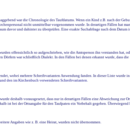
ggebend war die Chronologie des Taufdatums. Wenn ein Kind z.B. nach der Geburt 
rchenpersonal nicht unmittelbar vorgenommen wurde. In derartigen Fällen hat man d
raum davor und dahinter zu überprüfen. Eine exakte Suchabfrage nach dem Datum i
den offensichtlich so aufgeschrieben, wie die Amtsperson ihn verstanden hat, ode
n Dörfern war schließlich Dialekt. In den Fällen bei denen erkannt wurde, dass di
t, wobei mehrere Schreibvarianten Anwendung fanden. In dieser Liste wurde in de
n und den im Kirchenbuch verwendeten Schreibvarianten.
wurde deshalb vorausgesetzt, dass nur in derartigen Fällen eine Abweichung zur O
eshalb ist bei der Ortsangabe für den Taufpaten ein Vorbehalt gegeben. Überwiegen
weitere Angaben wie z. B. eine Heirat, wurden nicht übernommen.