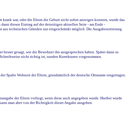
krank war, oder die Eltern die Geburt nicht sofort anzeigen konnten, wurde das
ann diesen Eintrag auf der derzeitigen aktuellen Seite - am Ende -
st aus technischen Gründen nur eingeschränkt möglich. Die Ausgabesortierung
r besser gesagt, wie die Bewohner ihn ausgesprochen haben. Später dann so
e Schreibweise nicht richtig ist, wurden Korrekturen vorgenommen.
r Spalte Wohnort der Eltern, grundsätzlich der deutsche Ortsname eingetragen.
rtsangabe der Eltern vorliegt, wenn diese auch angegeben wurde. Hierbei wurde
d kann man aber von der Richtigkeit dieser Angabe ausgehen.