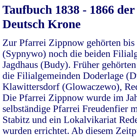
Taufbuch 1838 - 1866 der
Deutsch Krone
Zur Pfarrei Zippnow gehörten bi
(Sypnywo) noch die beiden Filial
Jagdhaus (Budy). Früher gehörten 
die Filialgemeinden Doderlage (D
Klawittersdorf (Glowaczewo), Red
Die Pfarrei Zippnow wurde im Jah
selbständige Pfarrei Freudenfier m
Stabitz und ein Lokalvikariat Red
wurden errichtet. Ab diesem Zeitp