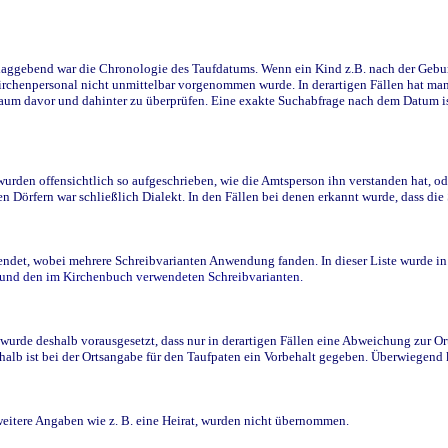
ggebend war die Chronologie des Taufdatums. Wenn ein Kind z.B. nach der Geburt 
rchenpersonal nicht unmittelbar vorgenommen wurde. In derartigen Fällen hat man d
raum davor und dahinter zu überprüfen. Eine exakte Suchabfrage nach dem Datum i
den offensichtlich so aufgeschrieben, wie die Amtsperson ihn verstanden hat, ode
n Dörfern war schließlich Dialekt. In den Fällen bei denen erkannt wurde, dass di
t, wobei mehrere Schreibvarianten Anwendung fanden. In dieser Liste wurde in de
n und den im Kirchenbuch verwendeten Schreibvarianten.
wurde deshalb vorausgesetzt, dass nur in derartigen Fällen eine Abweichung zur O
eshalb ist bei der Ortsangabe für den Taufpaten ein Vorbehalt gegeben. Überwiegen
weitere Angaben wie z. B. eine Heirat, wurden nicht übernommen.