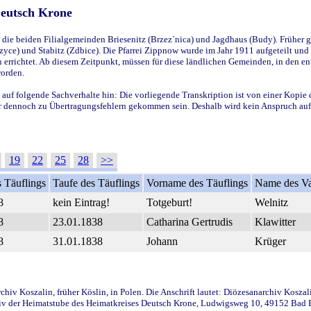
Deutsch Krone
ie beiden Filialgemeinden Briesenitz (Brzez`nica) und Jagdhaus (Budy). Früher g
yce) und Stabitz (Zdbice). Die Pfarrei Zippnow wurde im Jahr 1911 aufgeteilt und e
en errichtet. Ab diesem Zeitpunkt, müssen für diese ländlichen Gemeinden, in den
worden.
 auf folgende Sachverhalte hin: Die vorliegende Transkription ist von einer Kopie 
aber dennoch zu Übertragungsfehlern gekommen sein. Deshalb wird kein Anspruch auf 
19
22
25
28
>>
 Täuflings
Taufe des Täuflings
Vorname des Täuflings
Name des Va
8
kein Eintrag!
Totgeburt!
Welnitz
8
23.01.1838
Catharina Gertrudis
Klawitter
8
31.01.1838
Johann
Krüger
iv Koszalin, früher Köslin, in Polen. Die Anschrift lautet: Diözesanarchiv Koszal
v der Heimatstube des Heimatkreises Deutsch Krone, Ludwigsweg 10, 49152 Bad Ess