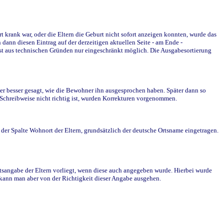
krank war, oder die Eltern die Geburt nicht sofort anzeigen konnten, wurde das
ann diesen Eintrag auf der derzeitigen aktuellen Seite - am Ende -
st aus technischen Gründen nur eingeschränkt möglich. Die Ausgabesortierung
r besser gesagt, wie die Bewohner ihn ausgesprochen haben. Später dann so
e Schreibweise nicht richtig ist, wurden Korrekturen vorgenommen.
r Spalte Wohnort der Eltern, grundsätzlich der deutsche Ortsname eingetragen.
rtsangabe der Eltern vorliegt, wenn diese auch angegeben wurde. Hierbei wurde
d kann man aber von der Richtigkeit dieser Angabe ausgehen.