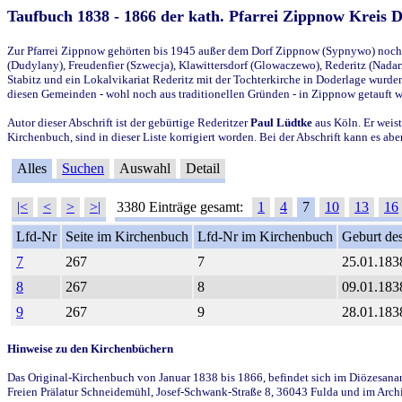
Taufbuch 1838 - 1866 der kath. Pfarrei Zippnow Kreis 
Zur Pfarrei Zippnow gehörten bis 1945 außer dem Dorf Zippnow (Sypnywo) noch d
(Dudylany), Freudenfier (Szwecja), Klawittersdorf (Glowaczewo), Rederitz (Nadarz
Stabitz und ein Lokalvikariat Rederitz mit der Tochterkirche in Doderlage wurd
diesen Gemeinden - wohl noch aus traditionellen Gründen - in Zippnow getauft 
Autor dieser Abschrift ist der gebürtige Rederitzer
Paul Lüdtke
aus Köln. Er weist
Kirchenbuch, sind in dieser Liste korrigiert worden. Bei der Abschrift kann es 
Alles
Suchen
Auswahl
Detail
|<
<
>
>|
3380 Einträge gesamt:
1
4
7
10
13
16
Lfd-Nr
Seite im Kirchenbuch
Lfd-Nr im Kirchenbuch
Geburt des
7
267
7
25.01.183
8
267
8
09.01.183
9
267
9
28.01.183
Hinweise zu den Kirchenbüchern
Das Original-Kirchenbuch von Januar 1838 bis 1866, befindet sich im Diözesanarch
Freien Prälatur Schneidemühl, Josef-Schwank-Straße 8, 36043 Fulda und im Archi