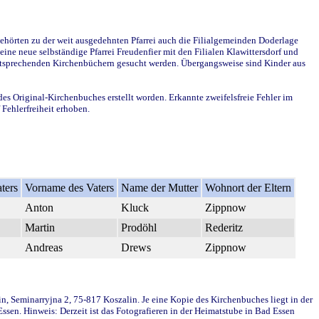
ehörten zu der weit ausgedehnten Pfarrei auch die Filialgemeinden Doderlage
ine neue selbständige Pfarrei Freudenfier mit den Filialen Klawittersdorf und
 entsprechenden Kirchenbüchern gesucht werden. Übergangsweise sind Kinder aus
des Original-Kirchenbuches erstellt worden. Erkannte zweifelsfreie Fehler im
Fehlerfreiheit erhoben.
ters
Vorname des Vaters
Name der Mutter
Wohnort der Eltern
Anton
Kluck
Zippnow
Martin
Prodöhl
Rederitz
Andreas
Drews
Zippnow
in, Seminarryjna 2, 75-817 Koszalin. Je eine Kopie des Kirchenbuches liegt in der
en. Hinweis: Derzeit ist das Fotografieren in der Heimatstube in Bad Essen