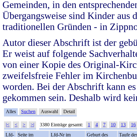
Gemeinden, in den entsprechende
Übergangsweise sind Kinder aus 
traditionellen Gründen - in Zippn
Autor dieser Abschrift ist der geb
Er weist auf folgende Sachverhalte
von einer Kopie des Original-Kirc
zweifelsfreie Fehler im Kirchenbuc
worden. Bei der Abschrift kann e
gekommen sein. Deshalb wird kein
Alles
Suchen
Auswahl
Detail
|<
<
>
>|
3380 Einträge gesamt:
1
4
7
10
13
16
Lfd-
Seite im
Lfd-Nr im
Geburt des
Taufe de