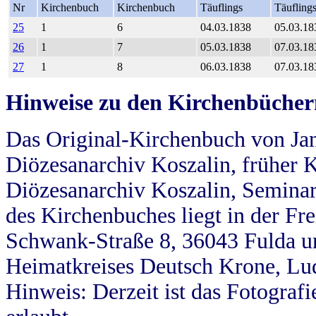
Nr
Kirchenbuch
Kirchenbuch
Täuflings
Täufling
25
1
6
04.03.1838
05.03.18
26
1
7
05.03.1838
07.03.18
27
1
8
06.03.1838
07.03.18
Hinweise zu den Kirchenbücher
Das Original-Kirchenbuch von Jan
Diözesanarchiv Koszalin, früher Kö
Diözesanarchiv Koszalin, Seminar
des Kirchenbuches liegt in der Fr
Schwank-Straße 8, 36043 Fulda u
Heimatkreises Deutsch Krone, Lu
Hinweis: Derzeit ist das Fotograf