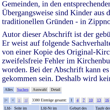
Gemeinden, in den entsprechende
Übergangsweise sind Kinder aus 
traditionellen Gründen - in Zippn
Autor dieser Abschrift ist der geb
Er weist auf folgende Sachverhalte
von einer Kopie des Original-Kirc
zweifelsfreie Fehler im Kirchenbuc
worden. Bei der Abschrift kann e
gekommen sein. Deshalb wird kein
Alles
Suchen
Auswahl
Detail
|<
<
>
>|
3380 Einträge gesamt:
1
4
7
10
13
16
Lfd-
Seite im
Lfd-Nr im
Geburt des
Taufe de