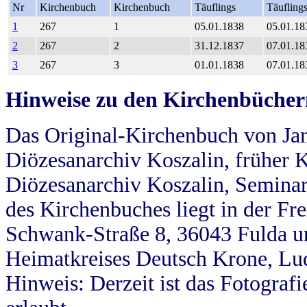
Nr
Kirchenbuch
Kirchenbuch
Täuflings
Täufling
1
267
1
05.01.1838
05.01.18
2
267
2
31.12.1837
07.01.18
3
267
3
01.01.1838
07.01.18
Hinweise zu den Kirchenbücher
Das Original-Kirchenbuch von Jan
Diözesanarchiv Koszalin, früher Kö
Diözesanarchiv Koszalin, Seminar
des Kirchenbuches liegt in der Fr
Schwank-Straße 8, 36043 Fulda u
Heimatkreises Deutsch Krone, Lu
Hinweis: Derzeit ist das Fotograf