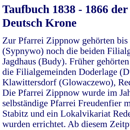
Taufbuch 1838 - 1866 der
Deutsch Krone
Zur Pfarrei Zippnow gehörten bi
(Sypnywo) noch die beiden Filial
Jagdhaus (Budy). Früher gehörten 
die Filialgemeinden Doderlage (D
Klawittersdorf (Glowaczewo), Red
Die Pfarrei Zippnow wurde im Jah
selbständige Pfarrei Freudenfier m
Stabitz und ein Lokalvikariat Red
wurden errichtet. Ab diesem Zeitp