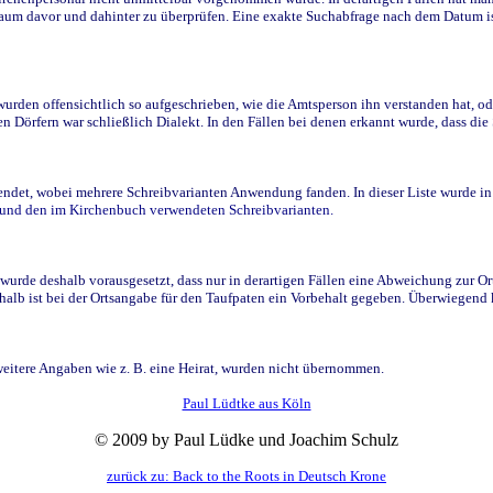
raum davor und dahinter zu überprüfen. Eine exakte Suchabfrage nach dem Datum i
den offensichtlich so aufgeschrieben, wie die Amtsperson ihn verstanden hat, ode
n Dörfern war schließlich Dialekt. In den Fällen bei denen erkannt wurde, dass di
t, wobei mehrere Schreibvarianten Anwendung fanden. In dieser Liste wurde in de
n und den im Kirchenbuch verwendeten Schreibvarianten.
wurde deshalb vorausgesetzt, dass nur in derartigen Fällen eine Abweichung zur O
eshalb ist bei der Ortsangabe für den Taufpaten ein Vorbehalt gegeben. Überwiegen
weitere Angaben wie z. B. eine Heirat, wurden nicht übernommen.
Paul Lüdtke aus Köln
© 2009 by Paul Lüdke und Joachim Schulz
zurück zu: Back to the Roots in Deutsch Krone