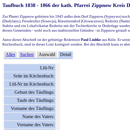
Taufbuch 1838 - 1866 der kath. Pfarrei Zippnow Kreis 
Zur Pfarrei Zippnow gehörten bis 1945 außer dem Dorf Zippnow (Sypnywo) noch d
(Dudylany), Freudenfier (Szwecja), Klawittersdorf (Glowaczewo), Rederitz (Nadarz
Stabitz und ein Lokalvikariat Rederitz mit der Tochterkirche in Doderlage wurd
diesen Gemeinden - wohl noch aus traditionellen Gründen - in Zippnow getauft 
Autor dieser Abschrift ist der gebürtige Rederitzer
Paul Lüdtke
aus Köln. Er weist
Kirchenbuch, sind in dieser Liste korrigiert worden. Bei der Abschrift kann es 
Alles
Suchen
Auswahl
Detail
Lfd-Nr:
Seite im Kirchenbuch:
Lfd-Nr im Kirchenbuch:
Geburt des Täuflings:
Taufe des Täuflings:
Vorname des Täuflings:
Name des Vaters:
Vorname des Vaters: