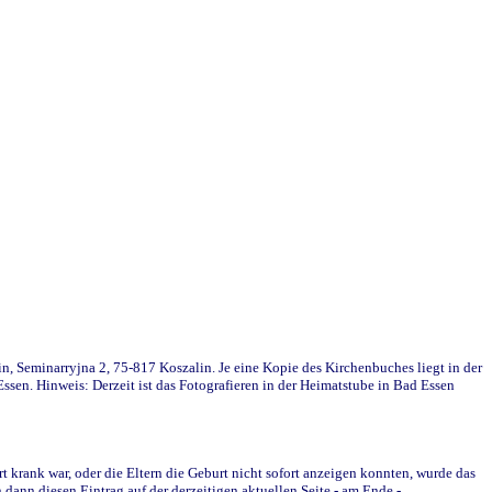
in, Seminarryjna 2, 75-817 Koszalin. Je eine Kopie des Kirchenbuches liegt in der
en. Hinweis: Derzeit ist das Fotografieren in der Heimatstube in Bad Essen
krank war, oder die Eltern die Geburt nicht sofort anzeigen konnten, wurde das
ann diesen Eintrag auf der derzeitigen aktuellen Seite - am Ende -