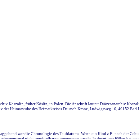
iv Koszalin, früher Köslin, in Polen. Die Anschrift lautet: Diözesanarchiv Koszal
v der Heimatstube des Heimatkreises Deutsch Krone, Ludwigsweg 10, 49152 Bad Ess
ggebend war die Chronologie des Taufdatums. Wenn ein Kind z.B. nach der Geburt 
rchenpersonal nicht unmittelbar vorgenommen wurde. In derartigen Fällen hat man d