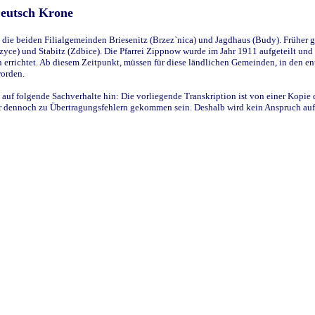
Deutsch Krone
ie beiden Filialgemeinden Briesenitz (Brzez`nica) und Jagdhaus (Budy). Früher g
yce) und Stabitz (Zdbice). Die Pfarrei Zippnow wurde im Jahr 1911 aufgeteilt und e
en errichtet. Ab diesem Zeitpunkt, müssen für diese ländlichen Gemeinden, in den
worden.
 auf folgende Sachverhalte hin: Die vorliegende Transkription ist von einer Kopie 
aber dennoch zu Übertragungsfehlern gekommen sein. Deshalb wird kein Anspruch auf 