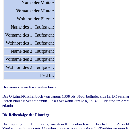
Name der Mutter:
Vorname der Mutter:
Wohnort der Eltern :
Name des 1. Taufpaten:
Vorname des 1. Taufpaten:
Wohnort des 1. Taufpaten:
Name des 2. Taufpaten:
Vorname des 2. Taufpaten:
Wohnort des 2. Taufpaten:
Feld18:
Hinweise zu den Kirchenbüchern
Das Original-Kirchenbuch von Januar 1838 bis 1866, befindet sich im Diözesanarch
Freien Prälatur Schneidemühl, Josef-Schwank-Straße 8, 36043 Fulda und im Archi
erlaubt.
Die Reihenfolge der Einträge
Die ursprüngliche Reihenfolge aus dem Kirchenbuch wurde bei behalten. Ausschla
Kind eben später getauft. Manchmal kam es auch vor, dass der Taufeintrag vom Ki