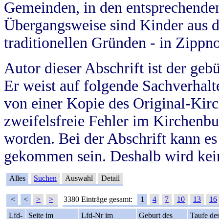
Gemeinden, in den entsprechende
Übergangsweise sind Kinder aus 
traditionellen Gründen - in Zippn
Autor dieser Abschrift ist der geb
Er weist auf folgende Sachverhalte
von einer Kopie des Original-Kirc
zweifelsfreie Fehler im Kirchenbuc
worden. Bei der Abschrift kann e
gekommen sein. Deshalb wird kein
Alles
Suchen
Auswahl
Detail
|<
<
>
>|
3380 Einträge gesamt:
1
4
7
10
13
16
Lfd-
Seite im
Lfd-Nr im
Geburt des
Taufe de