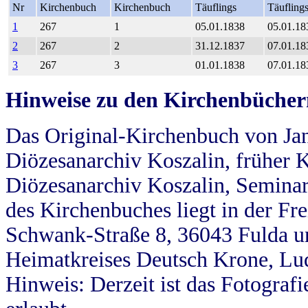
Nr
Kirchenbuch
Kirchenbuch
Täuflings
Täufling
1
267
1
05.01.1838
05.01.18
2
267
2
31.12.1837
07.01.18
3
267
3
01.01.1838
07.01.18
Hinweise zu den Kirchenbücher
Das Original-Kirchenbuch von Jan
Diözesanarchiv Koszalin, früher Kö
Diözesanarchiv Koszalin, Seminar
des Kirchenbuches liegt in der Fr
Schwank-Straße 8, 36043 Fulda u
Heimatkreises Deutsch Krone, Lu
Hinweis: Derzeit ist das Fotograf