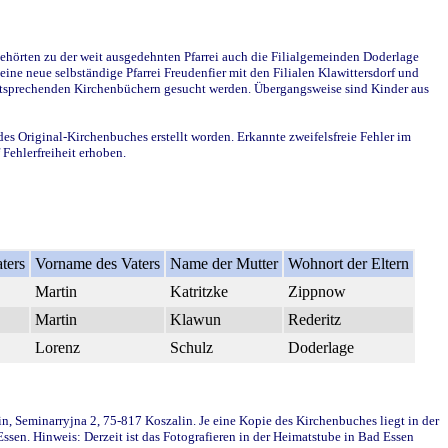
ehörten zu der weit ausgedehnten Pfarrei auch die Filialgemeinden Doderlage
ine neue selbständige Pfarrei Freudenfier mit den Filialen Klawittersdorf und
 entsprechenden Kirchenbüchern gesucht werden. Übergangsweise sind Kinder aus
des Original-Kirchenbuches erstellt worden. Erkannte zweifelsfreie Fehler im
Fehlerfreiheit erhoben.
ters
Vorname des Vaters
Name der Mutter
Wohnort der Eltern
Martin
Katritzke
Zippnow
Martin
Klawun
Rederitz
Lorenz
Schulz
Doderlage
in, Seminarryjna 2, 75-817 Koszalin. Je eine Kopie des Kirchenbuches liegt in der
en. Hinweis: Derzeit ist das Fotografieren in der Heimatstube in Bad Essen