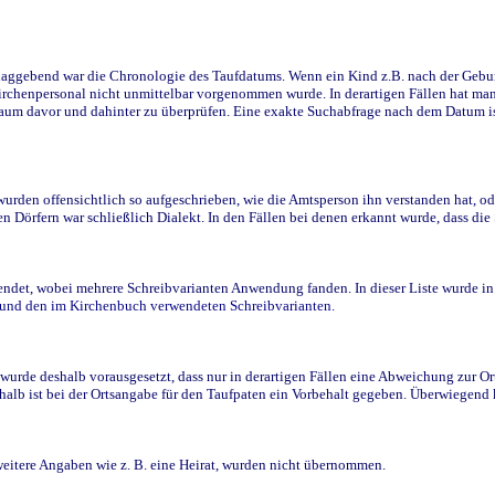
ggebend war die Chronologie des Taufdatums. Wenn ein Kind z.B. nach der Geburt 
rchenpersonal nicht unmittelbar vorgenommen wurde. In derartigen Fällen hat man d
raum davor und dahinter zu überprüfen. Eine exakte Suchabfrage nach dem Datum i
den offensichtlich so aufgeschrieben, wie die Amtsperson ihn verstanden hat, ode
n Dörfern war schließlich Dialekt. In den Fällen bei denen erkannt wurde, dass di
t, wobei mehrere Schreibvarianten Anwendung fanden. In dieser Liste wurde in de
n und den im Kirchenbuch verwendeten Schreibvarianten.
wurde deshalb vorausgesetzt, dass nur in derartigen Fällen eine Abweichung zur O
eshalb ist bei der Ortsangabe für den Taufpaten ein Vorbehalt gegeben. Überwiegen
weitere Angaben wie z. B. eine Heirat, wurden nicht übernommen.