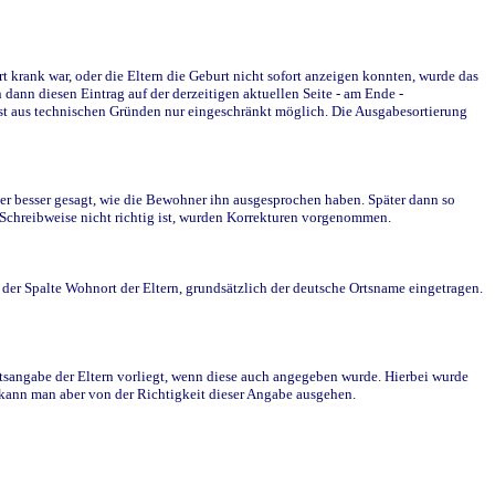
krank war, oder die Eltern die Geburt nicht sofort anzeigen konnten, wurde das
ann diesen Eintrag auf der derzeitigen aktuellen Seite - am Ende -
st aus technischen Gründen nur eingeschränkt möglich. Die Ausgabesortierung
r besser gesagt, wie die Bewohner ihn ausgesprochen haben. Später dann so
e Schreibweise nicht richtig ist, wurden Korrekturen vorgenommen.
r Spalte Wohnort der Eltern, grundsätzlich der deutsche Ortsname eingetragen.
rtsangabe der Eltern vorliegt, wenn diese auch angegeben wurde. Hierbei wurde
d kann man aber von der Richtigkeit dieser Angabe ausgehen.