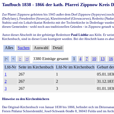
Taufbuch 1838 - 1866 der kath. Pfarrei Zippnow Kreis 
Zur Pfarrei Zippnow gehörten bis 1945 außer dem Dorf Zippnow (Sypnywo) noch d
(Dudylany), Freudenfier (Szwecja), Klawittersdorf (Glowaczewo), Rederitz (Nadarz
Stabitz und ein Lokalvikariat Rederitz mit der Tochterkirche in Doderlage wurd
diesen Gemeinden - wohl noch aus traditionellen Gründen - in Zippnow getauft 
Autor dieser Abschrift ist der gebürtige Rederitzer
Paul Lüdtke
aus Köln. Er weist
Kirchenbuch, sind in dieser Liste korrigiert worden. Bei der Abschrift kann es 
Alles
Suchen
Auswahl
Detail
|<
<
>
>|
3380 Einträge gesamt:
1
4
7
10
13
16
Lfd-Nr
Seite im Kirchenbuch
Lfd-Nr im Kirchenbuch
Geburt des
1
267
1
05.01.183
2
267
2
31.12.183
3
267
3
01.01.183
Hinweise zu den Kirchenbüchern
Das Original-Kirchenbuch von Januar 1838 bis 1866, befindet sich im Diözesanarch
Freien Prälatur Schneidemühl, Josef-Schwank-Straße 8, 36043 Fulda und im Archi