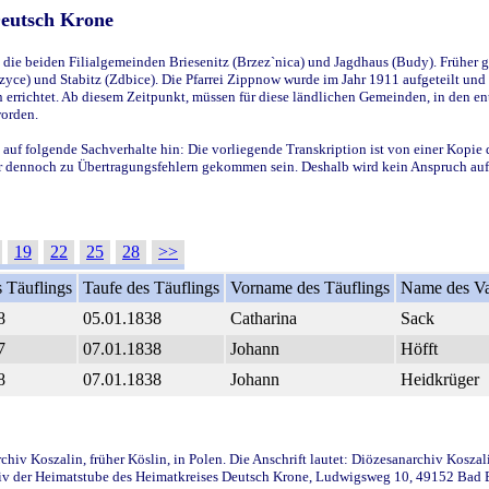
Deutsch Krone
ie beiden Filialgemeinden Briesenitz (Brzez`nica) und Jagdhaus (Budy). Früher g
yce) und Stabitz (Zdbice). Die Pfarrei Zippnow wurde im Jahr 1911 aufgeteilt und e
en errichtet. Ab diesem Zeitpunkt, müssen für diese ländlichen Gemeinden, in den
worden.
 auf folgende Sachverhalte hin: Die vorliegende Transkription ist von einer Kopie 
aber dennoch zu Übertragungsfehlern gekommen sein. Deshalb wird kein Anspruch auf 
19
22
25
28
>>
 Täuflings
Taufe des Täuflings
Vorname des Täuflings
Name des Va
8
05.01.1838
Catharina
Sack
7
07.01.1838
Johann
Höfft
8
07.01.1838
Johann
Heidkrüger
iv Koszalin, früher Köslin, in Polen. Die Anschrift lautet: Diözesanarchiv Koszal
v der Heimatstube des Heimatkreises Deutsch Krone, Ludwigsweg 10, 49152 Bad Ess