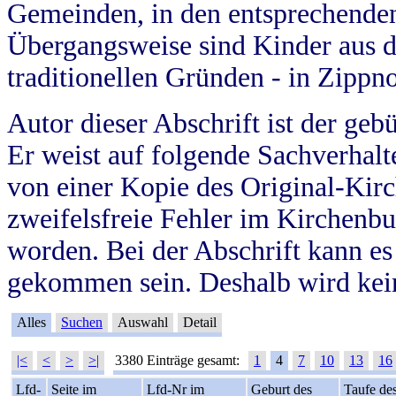
Gemeinden, in den entsprechende
Übergangsweise sind Kinder aus 
traditionellen Gründen - in Zippn
Autor dieser Abschrift ist der geb
Er weist auf folgende Sachverhalte
von einer Kopie des Original-Kirc
zweifelsfreie Fehler im Kirchenbuc
worden. Bei der Abschrift kann e
gekommen sein. Deshalb wird kein
Alles
Suchen
Auswahl
Detail
|<
<
>
>|
3380 Einträge gesamt:
1
4
7
10
13
16
Lfd-
Seite im
Lfd-Nr im
Geburt des
Taufe de