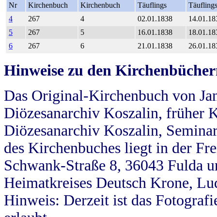
Nr
Kirchenbuch
Kirchenbuch
Täuflings
Täufling
4
267
4
02.01.1838
14.01.18
5
267
5
16.01.1838
18.01.18
6
267
6
21.01.1838
26.01.18
Hinweise zu den Kirchenbücher
Das Original-Kirchenbuch von Jan
Diözesanarchiv Koszalin, früher Kö
Diözesanarchiv Koszalin, Seminar
des Kirchenbuches liegt in der Fr
Schwank-Straße 8, 36043 Fulda u
Heimatkreises Deutsch Krone, Lu
Hinweis: Derzeit ist das Fotograf