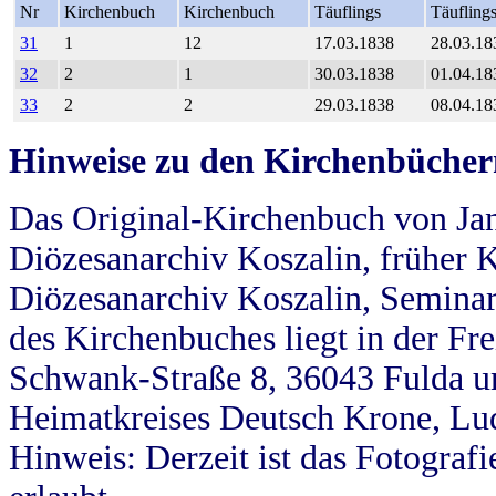
Nr
Kirchenbuch
Kirchenbuch
Täuflings
Täufling
31
1
12
17.03.1838
28.03.18
32
2
1
30.03.1838
01.04.18
33
2
2
29.03.1838
08.04.18
Hinweise zu den Kirchenbücher
Das Original-Kirchenbuch von Jan
Diözesanarchiv Koszalin, früher Kö
Diözesanarchiv Koszalin, Seminar
des Kirchenbuches liegt in der Fr
Schwank-Straße 8, 36043 Fulda u
Heimatkreises Deutsch Krone, Lu
Hinweis: Derzeit ist das Fotograf