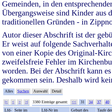
Gemeinden, in den entsprechende
Übergangsweise sind Kinder aus 
traditionellen Gründen - in Zippn
Autor dieser Abschrift ist der geb
Er weist auf folgende Sachverhalte
von einer Kopie des Original-Kirc
zweifelsfreie Fehler im Kirchenbuc
worden. Bei der Abschrift kann e
gekommen sein. Deshalb wird kein
Alles
Suchen
Auswahl
Detail
|<
<
>
>|
3380 Einträge gesamt:
<<
31
34
37
40
Lfd-
Seite im
Lfd-Nr im
Geburt des
Taufe de