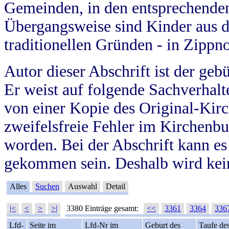
Gemeinden, in den entsprechende
Übergangsweise sind Kinder aus 
traditionellen Gründen - in Zippn
Autor dieser Abschrift ist der geb
Er weist auf folgende Sachverhalte
von einer Kopie des Original-Kirc
zweifelsfreie Fehler im Kirchenbuc
worden. Bei der Abschrift kann e
gekommen sein. Deshalb wird kein
Alles
Suchen
Auswahl
Detail
|<
<
>
>|
3380 Einträge gesamt:
<<
3361
3364
336
Lfd-
Seite im
Lfd-Nr im
Geburt des
Taufe de