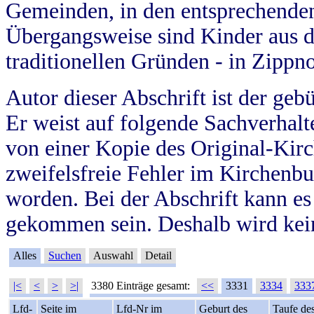
Gemeinden, in den entsprechende
Übergangsweise sind Kinder aus 
traditionellen Gründen - in Zippn
Autor dieser Abschrift ist der geb
Er weist auf folgende Sachverhalte
von einer Kopie des Original-Kirc
zweifelsfreie Fehler im Kirchenbuc
worden. Bei der Abschrift kann e
gekommen sein. Deshalb wird kein
Alles
Suchen
Auswahl
Detail
|<
<
>
>|
3380 Einträge gesamt:
<<
3331
3334
333
Lfd-
Seite im
Lfd-Nr im
Geburt des
Taufe de