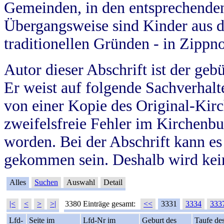
Gemeinden, in den entsprechende
Übergangsweise sind Kinder aus 
traditionellen Gründen - in Zippn
Autor dieser Abschrift ist der geb
Er weist auf folgende Sachverhalte
von einer Kopie des Original-Kirc
zweifelsfreie Fehler im Kirchenbuc
worden. Bei der Abschrift kann e
gekommen sein. Deshalb wird kein
Alles
Suchen
Auswahl
Detail
|<
<
>
>|
3380 Einträge gesamt:
<<
3331
3334
333
Lfd-
Seite im
Lfd-Nr im
Geburt des
Taufe de