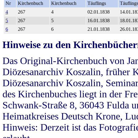
Nr
Kirchenbuch
Kirchenbuch
Täuflings
Täufling
4
267
4
02.01.1838
14.01.18
5
267
5
16.01.1838
18.01.18
6
267
6
21.01.1838
26.01.18
Hinweise zu den Kirchenbücher
Das Original-Kirchenbuch von Jan
Diözesanarchiv Koszalin, früher Kö
Diözesanarchiv Koszalin, Seminar
des Kirchenbuches liegt in der Fr
Schwank-Straße 8, 36043 Fulda u
Heimatkreises Deutsch Krone, Lu
Hinweis: Derzeit ist das Fotograf