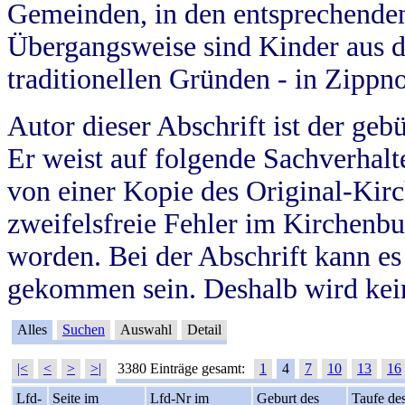
Gemeinden, in den entsprechende
Übergangsweise sind Kinder aus 
traditionellen Gründen - in Zippn
Autor dieser Abschrift ist der geb
Er weist auf folgende Sachverhalte
von einer Kopie des Original-Kirc
zweifelsfreie Fehler im Kirchenbuc
worden. Bei der Abschrift kann e
gekommen sein. Deshalb wird kein
Alles
Suchen
Auswahl
Detail
|<
<
>
>|
3380 Einträge gesamt:
1
4
7
10
13
16
Lfd-
Seite im
Lfd-Nr im
Geburt des
Taufe de