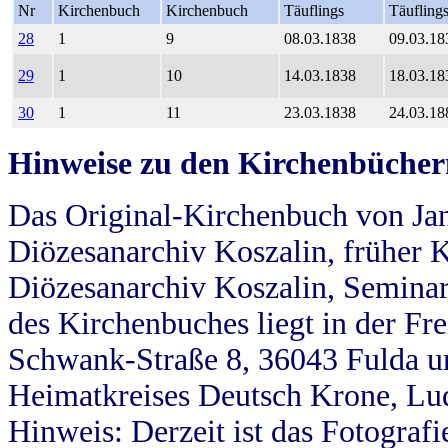
Nr
Kirchenbuch
Kirchenbuch
Täuflings
Täufling
28
1
9
08.03.1838
09.03.18
29
1
10
14.03.1838
18.03.18
30
1
11
23.03.1838
24.03.18
Hinweise zu den Kirchenbücher
Das Original-Kirchenbuch von Jan
Diözesanarchiv Koszalin, früher Kö
Diözesanarchiv Koszalin, Seminar
des Kirchenbuches liegt in der Fr
Schwank-Straße 8, 36043 Fulda u
Heimatkreises Deutsch Krone, Lu
Hinweis: Derzeit ist das Fotograf