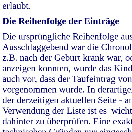
erlaubt.
Die Reihenfolge der Einträge
Die ursprüngliche Reihenfolge au
Ausschlaggebend war die Chronol
z.B. nach der Geburt krank war, od
anzeigen konnten, wurde das Kind
auch vor, dass der Taufeintrag vo
vorgenommen wurde. In derartigen
der derzeitigen aktuellen Seite -
Verwendung der Liste ist es wich
dahinter zu überprüfen. Eine exa
technischen Gründen nur eingesch