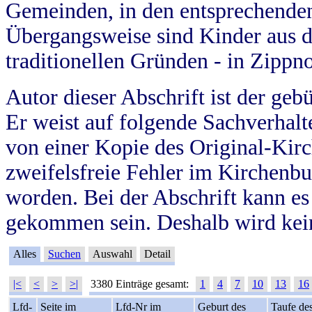
Gemeinden, in den entsprechende
Übergangsweise sind Kinder aus 
traditionellen Gründen - in Zippn
Autor dieser Abschrift ist der geb
Er weist auf folgende Sachverhalte
von einer Kopie des Original-Kirc
zweifelsfreie Fehler im Kirchenbuc
worden. Bei der Abschrift kann e
gekommen sein. Deshalb wird kein
Alles
Suchen
Auswahl
Detail
|<
<
>
>|
3380 Einträge gesamt:
1
4
7
10
13
16
Lfd-
Seite im
Lfd-Nr im
Geburt des
Taufe de