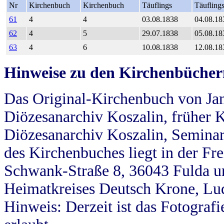
Nr
Kirchenbuch
Kirchenbuch
Täuflings
Täufling
61
4
4
03.08.1838
04.08.18
62
4
5
29.07.1838
05.08.18
63
4
6
10.08.1838
12.08.18
Hinweise zu den Kirchenbücher
Das Original-Kirchenbuch von Jan
Diözesanarchiv Koszalin, früher Kö
Diözesanarchiv Koszalin, Seminar
des Kirchenbuches liegt in der Fr
Schwank-Straße 8, 36043 Fulda u
Heimatkreises Deutsch Krone, Lu
Hinweis: Derzeit ist das Fotograf