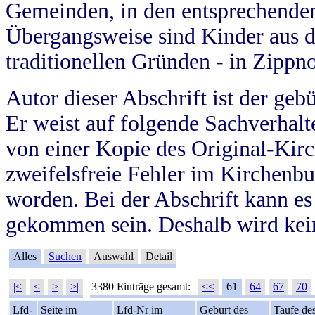
Gemeinden, in den entsprechende
Übergangsweise sind Kinder aus 
traditionellen Gründen - in Zippn
Autor dieser Abschrift ist der geb
Er weist auf folgende Sachverhalte
von einer Kopie des Original-Kirc
zweifelsfreie Fehler im Kirchenbuc
worden. Bei der Abschrift kann e
gekommen sein. Deshalb wird kein
Alles
Suchen
Auswahl
Detail
|<
<
>
>|
3380 Einträge gesamt:
<<
61
64
67
70
Lfd-
Seite im
Lfd-Nr im
Geburt des
Taufe de