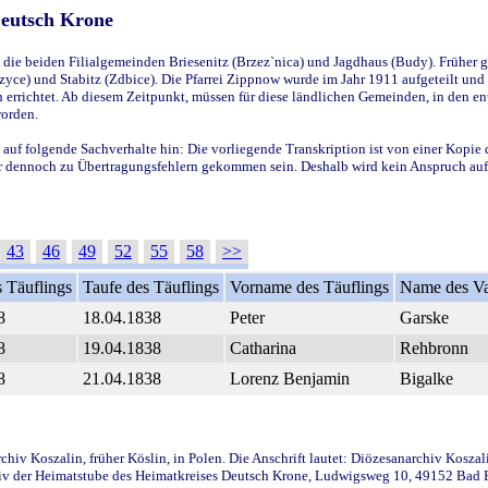
Deutsch Krone
ie beiden Filialgemeinden Briesenitz (Brzez`nica) und Jagdhaus (Budy). Früher g
yce) und Stabitz (Zdbice). Die Pfarrei Zippnow wurde im Jahr 1911 aufgeteilt und e
en errichtet. Ab diesem Zeitpunkt, müssen für diese ländlichen Gemeinden, in den
worden.
 auf folgende Sachverhalte hin: Die vorliegende Transkription ist von einer Kopie 
aber dennoch zu Übertragungsfehlern gekommen sein. Deshalb wird kein Anspruch auf 
43
46
49
52
55
58
>>
 Täuflings
Taufe des Täuflings
Vorname des Täuflings
Name des Va
8
18.04.1838
Peter
Garske
8
19.04.1838
Catharina
Rehbronn
8
21.04.1838
Lorenz Benjamin
Bigalke
iv Koszalin, früher Köslin, in Polen. Die Anschrift lautet: Diözesanarchiv Koszal
v der Heimatstube des Heimatkreises Deutsch Krone, Ludwigsweg 10, 49152 Bad Ess