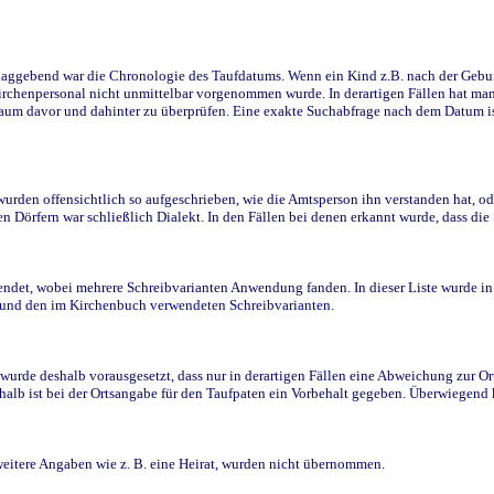
ggebend war die Chronologie des Taufdatums. Wenn ein Kind z.B. nach der Geburt 
rchenpersonal nicht unmittelbar vorgenommen wurde. In derartigen Fällen hat man d
raum davor und dahinter zu überprüfen. Eine exakte Suchabfrage nach dem Datum i
den offensichtlich so aufgeschrieben, wie die Amtsperson ihn verstanden hat, ode
n Dörfern war schließlich Dialekt. In den Fällen bei denen erkannt wurde, dass di
t, wobei mehrere Schreibvarianten Anwendung fanden. In dieser Liste wurde in de
n und den im Kirchenbuch verwendeten Schreibvarianten.
wurde deshalb vorausgesetzt, dass nur in derartigen Fällen eine Abweichung zur O
eshalb ist bei der Ortsangabe für den Taufpaten ein Vorbehalt gegeben. Überwiegen
weitere Angaben wie z. B. eine Heirat, wurden nicht übernommen.