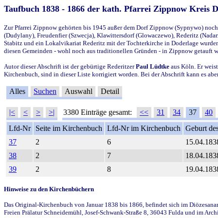
Taufbuch 1838 - 1866 der kath. Pfarrei Zippnow Kreis 
Zur Pfarrei Zippnow gehörten bis 1945 außer dem Dorf Zippnow (Sypnywo) noch d
(Dudylany), Freudenfier (Szwecja), Klawittersdorf (Glowaczewo), Rederitz (Nadarz
Stabitz und ein Lokalvikariat Rederitz mit der Tochterkirche in Doderlage wurd
diesen Gemeinden - wohl noch aus traditionellen Gründen - in Zippnow getauft 
Autor dieser Abschrift ist der gebürtige Rederitzer
Paul Lüdtke
aus Köln. Er weist
Kirchenbuch, sind in dieser Liste korrigiert worden. Bei der Abschrift kann es 
Alles
Suchen
Auswahl
Detail
|<
<
>
>|
3380 Einträge gesamt:
<<
31
34
37
40
Lfd-Nr
Seite im Kirchenbuch
Lfd-Nr im Kirchenbuch
Geburt des
37
2
6
15.04.183
38
2
7
18.04.183
39
2
8
19.04.183
Hinweise zu den Kirchenbüchern
Das Original-Kirchenbuch von Januar 1838 bis 1866, befindet sich im Diözesanarch
Freien Prälatur Schneidemühl, Josef-Schwank-Straße 8, 36043 Fulda und im Archi