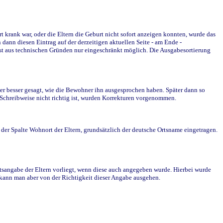
krank war, oder die Eltern die Geburt nicht sofort anzeigen konnten, wurde das
ann diesen Eintrag auf der derzeitigen aktuellen Seite - am Ende -
st aus technischen Gründen nur eingeschränkt möglich. Die Ausgabesortierung
r besser gesagt, wie die Bewohner ihn ausgesprochen haben. Später dann so
e Schreibweise nicht richtig ist, wurden Korrekturen vorgenommen.
r Spalte Wohnort der Eltern, grundsätzlich der deutsche Ortsname eingetragen.
rtsangabe der Eltern vorliegt, wenn diese auch angegeben wurde. Hierbei wurde
d kann man aber von der Richtigkeit dieser Angabe ausgehen.