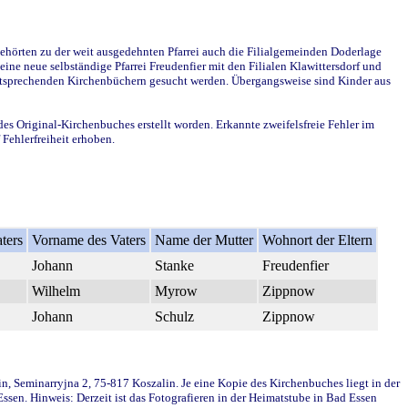
ehörten zu der weit ausgedehnten Pfarrei auch die Filialgemeinden Doderlage
ine neue selbständige Pfarrei Freudenfier mit den Filialen Klawittersdorf und
 entsprechenden Kirchenbüchern gesucht werden. Übergangsweise sind Kinder aus
des Original-Kirchenbuches erstellt worden. Erkannte zweifelsfreie Fehler im
Fehlerfreiheit erhoben.
ters
Vorname des Vaters
Name der Mutter
Wohnort der Eltern
Johann
Stanke
Freudenfier
Wilhelm
Myrow
Zippnow
Johann
Schulz
Zippnow
in, Seminarryjna 2, 75-817 Koszalin. Je eine Kopie des Kirchenbuches liegt in der
en. Hinweis: Derzeit ist das Fotografieren in der Heimatstube in Bad Essen