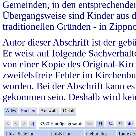
Gemeinden, in den entsprechende
Übergangsweise sind Kinder aus 
traditionellen Gründen - in Zippn
Autor dieser Abschrift ist der geb
Er weist auf folgende Sachverhalte
von einer Kopie des Original-Kirc
zweifelsfreie Fehler im Kirchenbuc
worden. Bei der Abschrift kann e
gekommen sein. Deshalb wird kein
Alles
Suchen
Auswahl
Detail
|<
<
>
>|
3380 Einträge gesamt:
<<
31
34
37
40
Lfd-
Seite im
Lfd-Nr im
Geburt des
Taufe de