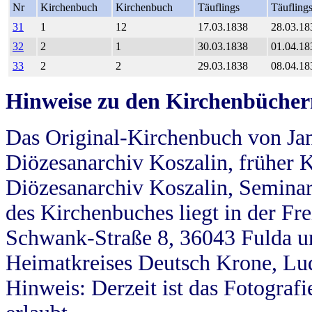
Nr
Kirchenbuch
Kirchenbuch
Täuflings
Täufling
31
1
12
17.03.1838
28.03.18
32
2
1
30.03.1838
01.04.18
33
2
2
29.03.1838
08.04.18
Hinweise zu den Kirchenbücher
Das Original-Kirchenbuch von Jan
Diözesanarchiv Koszalin, früher Kö
Diözesanarchiv Koszalin, Seminar
des Kirchenbuches liegt in der Fr
Schwank-Straße 8, 36043 Fulda u
Heimatkreises Deutsch Krone, Lu
Hinweis: Derzeit ist das Fotograf