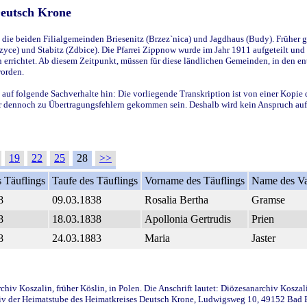
Deutsch Krone
ie beiden Filialgemeinden Briesenitz (Brzez`nica) und Jagdhaus (Budy). Früher g
yce) und Stabitz (Zdbice). Die Pfarrei Zippnow wurde im Jahr 1911 aufgeteilt und e
en errichtet. Ab diesem Zeitpunkt, müssen für diese ländlichen Gemeinden, in den
worden.
 auf folgende Sachverhalte hin: Die vorliegende Transkription ist von einer Kopie 
aber dennoch zu Übertragungsfehlern gekommen sein. Deshalb wird kein Anspruch auf 
19
22
25
28
>>
 Täuflings
Taufe des Täuflings
Vorname des Täuflings
Name des Va
8
09.03.1838
Rosalia Bertha
Gramse
8
18.03.1838
Apollonia Gertrudis
Prien
8
24.03.1883
Maria
Jaster
iv Koszalin, früher Köslin, in Polen. Die Anschrift lautet: Diözesanarchiv Koszal
v der Heimatstube des Heimatkreises Deutsch Krone, Ludwigsweg 10, 49152 Bad Ess