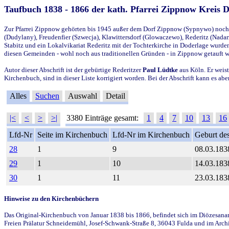
Taufbuch 1838 - 1866 der kath. Pfarrei Zippnow Kreis 
Zur Pfarrei Zippnow gehörten bis 1945 außer dem Dorf Zippnow (Sypnywo) noch d
(Dudylany), Freudenfier (Szwecja), Klawittersdorf (Glowaczewo), Rederitz (Nadarz
Stabitz und ein Lokalvikariat Rederitz mit der Tochterkirche in Doderlage wurd
diesen Gemeinden - wohl noch aus traditionellen Gründen - in Zippnow getauft 
Autor dieser Abschrift ist der gebürtige Rederitzer
Paul Lüdtke
aus Köln. Er weist
Kirchenbuch, sind in dieser Liste korrigiert worden. Bei der Abschrift kann es 
Alles
Suchen
Auswahl
Detail
|<
<
>
>|
3380 Einträge gesamt:
1
4
7
10
13
16
Lfd-Nr
Seite im Kirchenbuch
Lfd-Nr im Kirchenbuch
Geburt des
28
1
9
08.03.183
29
1
10
14.03.183
30
1
11
23.03.183
Hinweise zu den Kirchenbüchern
Das Original-Kirchenbuch von Januar 1838 bis 1866, befindet sich im Diözesanarch
Freien Prälatur Schneidemühl, Josef-Schwank-Straße 8, 36043 Fulda und im Archi