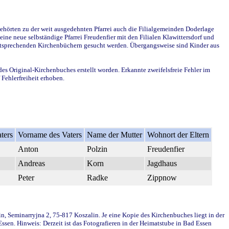
ehörten zu der weit ausgedehnten Pfarrei auch die Filialgemeinden Doderlage
ine neue selbständige Pfarrei Freudenfier mit den Filialen Klawittersdorf und
 entsprechenden Kirchenbüchern gesucht werden. Übergangsweise sind Kinder aus
des Original-Kirchenbuches erstellt worden. Erkannte zweifelsfreie Fehler im
Fehlerfreiheit erhoben.
ters
Vorname des Vaters
Name der Mutter
Wohnort der Eltern
Anton
Polzin
Freudenfier
Andreas
Korn
Jagdhaus
Peter
Radke
Zippnow
in, Seminarryjna 2, 75-817 Koszalin. Je eine Kopie des Kirchenbuches liegt in der
en. Hinweis: Derzeit ist das Fotografieren in der Heimatstube in Bad Essen