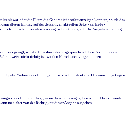
krank war, oder die Eltern die Geburt nicht sofort anzeigen konnten, wurde das
ann diesen Eintrag auf der derzeitigen aktuellen Seite - am Ende -
st aus technischen Gründen nur eingeschränkt möglich. Die Ausgabesortierung
r besser gesagt, wie die Bewohner ihn ausgesprochen haben. Später dann so
e Schreibweise nicht richtig ist, wurden Korrekturen vorgenommen.
r Spalte Wohnort der Eltern, grundsätzlich der deutsche Ortsname eingetragen.
rtsangabe der Eltern vorliegt, wenn diese auch angegeben wurde. Hierbei wurde
d kann man aber von der Richtigkeit dieser Angabe ausgehen.