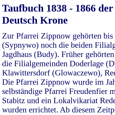
Taufbuch 1838 - 1866 der
Deutsch Krone
Zur Pfarrei Zippnow gehörten bi
(Sypnywo) noch die beiden Filial
Jagdhaus (Budy). Früher gehörten 
die Filialgemeinden Doderlage (D
Klawittersdorf (Glowaczewo), Red
Die Pfarrei Zippnow wurde im Jah
selbständige Pfarrei Freudenfier m
Stabitz und ein Lokalvikariat Red
wurden errichtet. Ab diesem Zeitp