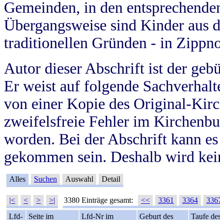
Gemeinden, in den entsprechende
Übergangsweise sind Kinder aus 
traditionellen Gründen - in Zippn
Autor dieser Abschrift ist der geb
Er weist auf folgende Sachverhalte
von einer Kopie des Original-Kirc
zweifelsfreie Fehler im Kirchenbuc
worden. Bei der Abschrift kann e
gekommen sein. Deshalb wird kein
Alles
Suchen
Auswahl
Detail
|<
<
>
>|
3380 Einträge gesamt:
<<
3361
3364
336
Lfd-
Seite im
Lfd-Nr im
Geburt des
Taufe de