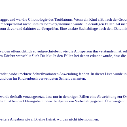
ggebend war die Chronologie des Taufdatums. Wenn ein Kind z.B. nach der Geburt 
rchenpersonal nicht unmittelbar vorgenommen wurde. In derartigen Fällen hat man d
raum davor und dahinter zu überprüfen. Eine exakte Suchabfrage nach dem Datum i
den offensichtlich so aufgeschrieben, wie die Amtsperson ihn verstanden hat, ode
n Dörfern war schließlich Dialekt. In den Fällen bei denen erkannt wurde, dass di
t, wobei mehrere Schreibvarianten Anwendung fanden. In dieser Liste wurde in de
n und den im Kirchenbuch verwendeten Schreibvarianten.
wurde deshalb vorausgesetzt, dass nur in derartigen Fällen eine Abweichung zur O
eshalb ist bei der Ortsangabe für den Taufpaten ein Vorbehalt gegeben. Überwiegen
weitere Angaben wie z. B. eine Heirat, wurden nicht übernommen.