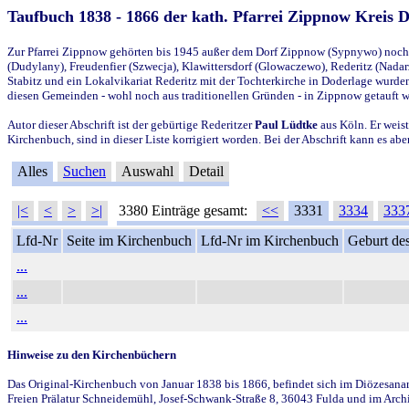
Taufbuch 1838 - 1866 der kath. Pfarrei Zippnow Kreis 
Zur Pfarrei Zippnow gehörten bis 1945 außer dem Dorf Zippnow (Sypnywo) noch d
(Dudylany), Freudenfier (Szwecja), Klawittersdorf (Glowaczewo), Rederitz (Nadarz
Stabitz und ein Lokalvikariat Rederitz mit der Tochterkirche in Doderlage wurd
diesen Gemeinden - wohl noch aus traditionellen Gründen - in Zippnow getauft 
Autor dieser Abschrift ist der gebürtige Rederitzer
Paul Lüdtke
aus Köln. Er weist
Kirchenbuch, sind in dieser Liste korrigiert worden. Bei der Abschrift kann es 
Alles
Suchen
Auswahl
Detail
|<
<
>
>|
3380 Einträge gesamt:
<<
3331
3334
333
Lfd-Nr
Seite im Kirchenbuch
Lfd-Nr im Kirchenbuch
Geburt des
...
...
...
Hinweise zu den Kirchenbüchern
Das Original-Kirchenbuch von Januar 1838 bis 1866, befindet sich im Diözesanarch
Freien Prälatur Schneidemühl, Josef-Schwank-Straße 8, 36043 Fulda und im Archi