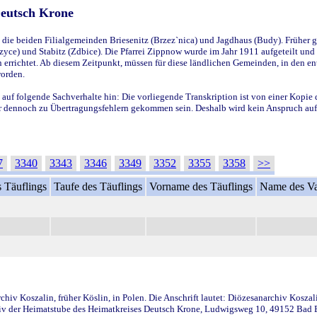
Deutsch Krone
ie beiden Filialgemeinden Briesenitz (Brzez`nica) und Jagdhaus (Budy). Früher g
yce) und Stabitz (Zdbice). Die Pfarrei Zippnow wurde im Jahr 1911 aufgeteilt und e
en errichtet. Ab diesem Zeitpunkt, müssen für diese ländlichen Gemeinden, in den
worden.
 auf folgende Sachverhalte hin: Die vorliegende Transkription ist von einer Kopie 
aber dennoch zu Übertragungsfehlern gekommen sein. Deshalb wird kein Anspruch auf 
7
3340
3343
3346
3349
3352
3355
3358
>>
 Täuflings
Taufe des Täuflings
Vorname des Täuflings
Name des Va
iv Koszalin, früher Köslin, in Polen. Die Anschrift lautet: Diözesanarchiv Koszal
v der Heimatstube des Heimatkreises Deutsch Krone, Ludwigsweg 10, 49152 Bad Ess