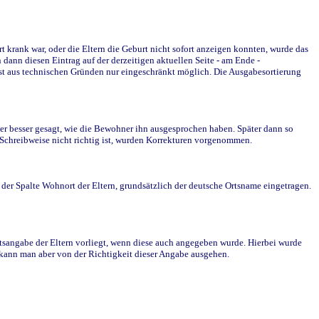
krank war, oder die Eltern die Geburt nicht sofort anzeigen konnten, wurde das
ann diesen Eintrag auf der derzeitigen aktuellen Seite - am Ende -
st aus technischen Gründen nur eingeschränkt möglich. Die Ausgabesortierung
r besser gesagt, wie die Bewohner ihn ausgesprochen haben. Später dann so
e Schreibweise nicht richtig ist, wurden Korrekturen vorgenommen.
r Spalte Wohnort der Eltern, grundsätzlich der deutsche Ortsname eingetragen.
rtsangabe der Eltern vorliegt, wenn diese auch angegeben wurde. Hierbei wurde
d kann man aber von der Richtigkeit dieser Angabe ausgehen.