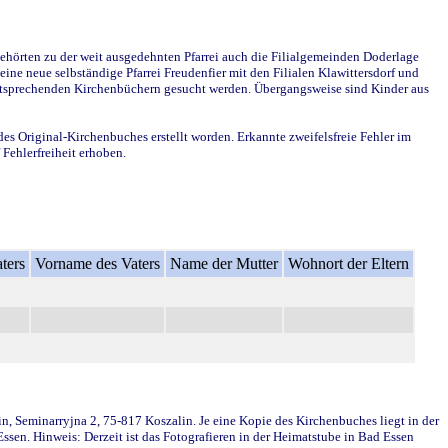
ehörten zu der weit ausgedehnten Pfarrei auch die Filialgemeinden Doderlage
ine neue selbständige Pfarrei Freudenfier mit den Filialen Klawittersdorf und
 entsprechenden Kirchenbüchern gesucht werden. Übergangsweise sind Kinder aus
des Original-Kirchenbuches erstellt worden. Erkannte zweifelsfreie Fehler im
Fehlerfreiheit erhoben.
ters
Vorname des Vaters
Name der Mutter
Wohnort der Eltern
in, Seminarryjna 2, 75-817 Koszalin. Je eine Kopie des Kirchenbuches liegt in der
en. Hinweis: Derzeit ist das Fotografieren in der Heimatstube in Bad Essen