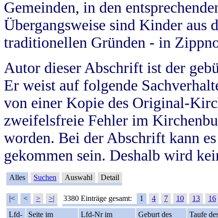
Gemeinden, in den entsprechende
Übergangsweise sind Kinder aus 
traditionellen Gründen - in Zippn
Autor dieser Abschrift ist der geb
Er weist auf folgende Sachverhalte
von einer Kopie des Original-Kirc
zweifelsfreie Fehler im Kirchenbuc
worden. Bei der Abschrift kann e
gekommen sein. Deshalb wird kein
Alles
Suchen
Auswahl
Detail
|<
<
>
>|
3380 Einträge gesamt:
1
4
7
10
13
16
Lfd-
Seite im
Lfd-Nr im
Geburt des
Taufe de