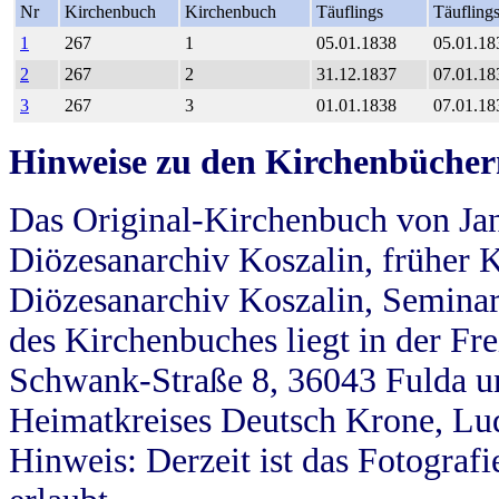
Nr
Kirchenbuch
Kirchenbuch
Täuflings
Täufling
1
267
1
05.01.1838
05.01.18
2
267
2
31.12.1837
07.01.18
3
267
3
01.01.1838
07.01.18
Hinweise zu den Kirchenbücher
Das Original-Kirchenbuch von Jan
Diözesanarchiv Koszalin, früher Kö
Diözesanarchiv Koszalin, Seminar
des Kirchenbuches liegt in der Fr
Schwank-Straße 8, 36043 Fulda u
Heimatkreises Deutsch Krone, Lu
Hinweis: Derzeit ist das Fotograf