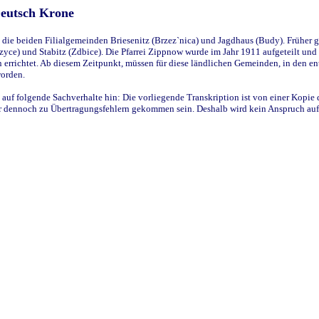
Deutsch Krone
ie beiden Filialgemeinden Briesenitz (Brzez`nica) und Jagdhaus (Budy). Früher g
yce) und Stabitz (Zdbice). Die Pfarrei Zippnow wurde im Jahr 1911 aufgeteilt und e
en errichtet. Ab diesem Zeitpunkt, müssen für diese ländlichen Gemeinden, in den
worden.
 auf folgende Sachverhalte hin: Die vorliegende Transkription ist von einer Kopie 
aber dennoch zu Übertragungsfehlern gekommen sein. Deshalb wird kein Anspruch auf 