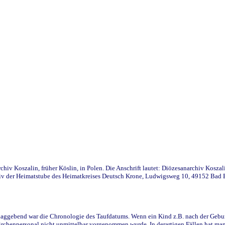
iv Koszalin, früher Köslin, in Polen. Die Anschrift lautet: Diözesanarchiv Koszal
v der Heimatstube des Heimatkreises Deutsch Krone, Ludwigsweg 10, 49152 Bad Ess
ggebend war die Chronologie des Taufdatums. Wenn ein Kind z.B. nach der Geburt 
rchenpersonal nicht unmittelbar vorgenommen wurde. In derartigen Fällen hat man d