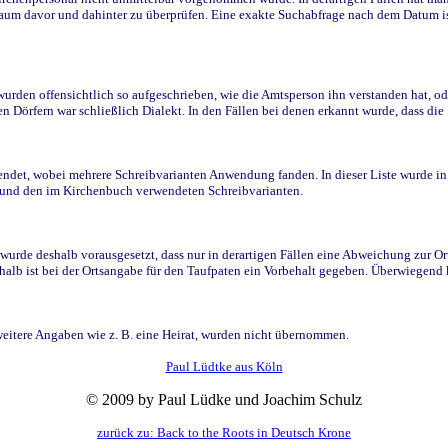
raum davor und dahinter zu überprüfen. Eine exakte Suchabfrage nach dem Datum i
den offensichtlich so aufgeschrieben, wie die Amtsperson ihn verstanden hat, ode
n Dörfern war schließlich Dialekt. In den Fällen bei denen erkannt wurde, dass di
t, wobei mehrere Schreibvarianten Anwendung fanden. In dieser Liste wurde in de
n und den im Kirchenbuch verwendeten Schreibvarianten.
wurde deshalb vorausgesetzt, dass nur in derartigen Fällen eine Abweichung zur O
eshalb ist bei der Ortsangabe für den Taufpaten ein Vorbehalt gegeben. Überwiegen
weitere Angaben wie z. B. eine Heirat, wurden nicht übernommen.
Paul Lüdtke aus Köln
© 2009 by Paul Lüdke und Joachim Schulz
zurück zu: Back to the Roots in Deutsch Krone