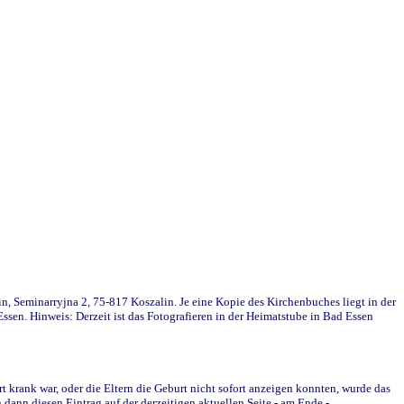
in, Seminarryjna 2, 75-817 Koszalin. Je eine Kopie des Kirchenbuches liegt in der
en. Hinweis: Derzeit ist das Fotografieren in der Heimatstube in Bad Essen
krank war, oder die Eltern die Geburt nicht sofort anzeigen konnten, wurde das
ann diesen Eintrag auf der derzeitigen aktuellen Seite - am Ende -