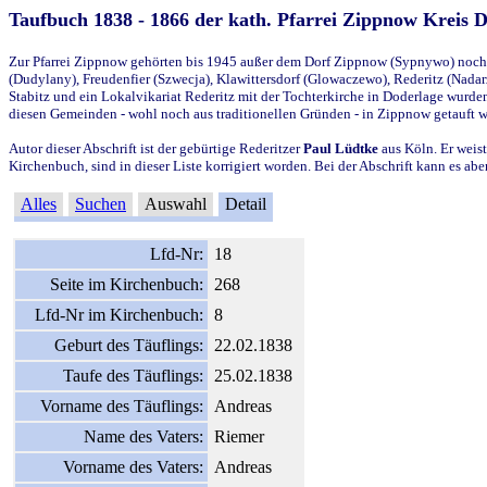
Taufbuch 1838 - 1866 der kath. Pfarrei Zippnow Kreis 
Zur Pfarrei Zippnow gehörten bis 1945 außer dem Dorf Zippnow (Sypnywo) noch d
(Dudylany), Freudenfier (Szwecja), Klawittersdorf (Glowaczewo), Rederitz (Nadarz
Stabitz und ein Lokalvikariat Rederitz mit der Tochterkirche in Doderlage wurd
diesen Gemeinden - wohl noch aus traditionellen Gründen - in Zippnow getauft 
Autor dieser Abschrift ist der gebürtige Rederitzer
Paul Lüdtke
aus Köln. Er weist
Kirchenbuch, sind in dieser Liste korrigiert worden. Bei der Abschrift kann es 
Alles
Suchen
Auswahl
Detail
Lfd-Nr:
18
Seite im Kirchenbuch:
268
Lfd-Nr im Kirchenbuch:
8
Geburt des Täuflings:
22.02.1838
Taufe des Täuflings:
25.02.1838
Vorname des Täuflings:
Andreas
Name des Vaters:
Riemer
Vorname des Vaters:
Andreas