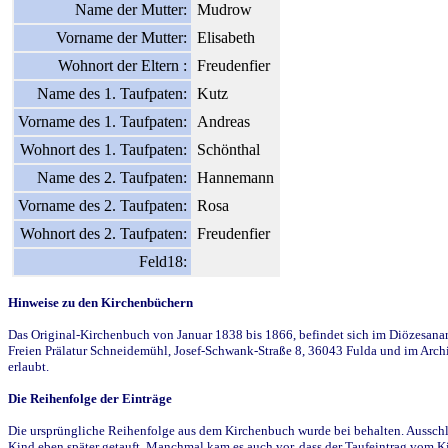
Name der Mutter:
Mudrow
Vorname der Mutter:
Elisabeth
Wohnort der Eltern :
Freudenfier
Name des 1. Taufpaten:
Kutz
Vorname des 1. Taufpaten:
Andreas
Wohnort des 1. Taufpaten:
Schönthal
Name des 2. Taufpaten:
Hannemann
Vorname des 2. Taufpaten:
Rosa
Wohnort des 2. Taufpaten:
Freudenfier
Feld18:
Hinweise zu den Kirchenbüchern
Das Original-Kirchenbuch von Januar 1838 bis 1866, befindet sich im Diözesanarch
Freien Prälatur Schneidemühl, Josef-Schwank-Straße 8, 36043 Fulda und im Archi
erlaubt.
Die Reihenfolge der Einträge
Die ursprüngliche Reihenfolge aus dem Kirchenbuch wurde bei behalten. Ausschla
Kind eben später getauft. Manchmal kam es auch vor, dass der Taufeintrag vom Ki