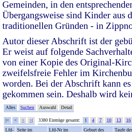
Gemeinden, in den entsprechende
Übergangsweise sind Kinder aus 
traditionellen Gründen - in Zippn
Autor dieser Abschrift ist der geb
Er weist auf folgende Sachverhalte
von einer Kopie des Original-Kirc
zweifelsfreie Fehler im Kirchenbuc
worden. Bei der Abschrift kann e
gekommen sein. Deshalb wird kein
Alles
Suchen
Auswahl
Detail
|<
<
>
>|
3380 Einträge gesamt:
1
4
7
10
13
16
Lfd-
Seite im
Lfd-Nr im
Geburt des
Taufe de