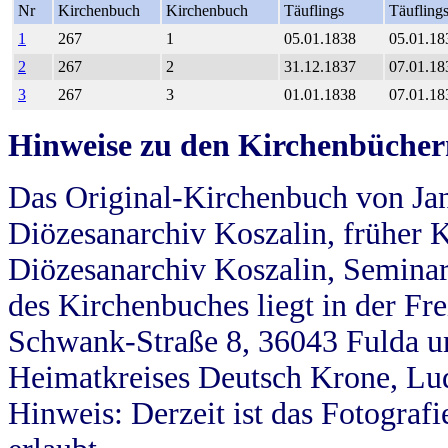
Nr
Kirchenbuch
Kirchenbuch
Täuflings
Täufling
1
267
1
05.01.1838
05.01.18
2
267
2
31.12.1837
07.01.18
3
267
3
01.01.1838
07.01.18
Hinweise zu den Kirchenbücher
Das Original-Kirchenbuch von Jan
Diözesanarchiv Koszalin, früher Kö
Diözesanarchiv Koszalin, Seminar
des Kirchenbuches liegt in der Fr
Schwank-Straße 8, 36043 Fulda u
Heimatkreises Deutsch Krone, Lu
Hinweis: Derzeit ist das Fotograf