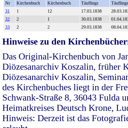
Nr
Kirchenbuch
Kirchenbuch
Täuflings
Täufling
31
1
12
17.03.1838
28.03.18
32
2
1
30.03.1838
01.04.18
33
2
2
29.03.1838
08.04.18
Hinweise zu den Kirchenbücher
Das Original-Kirchenbuch von Jan
Diözesanarchiv Koszalin, früher Kö
Diözesanarchiv Koszalin, Seminar
des Kirchenbuches liegt in der Fr
Schwank-Straße 8, 36043 Fulda u
Heimatkreises Deutsch Krone, Lu
Hinweis: Derzeit ist das Fotograf