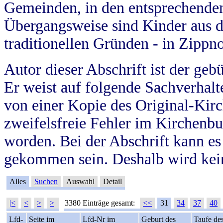
Gemeinden, in den entsprechende
Übergangsweise sind Kinder aus 
traditionellen Gründen - in Zippn
Autor dieser Abschrift ist der geb
Er weist auf folgende Sachverhalte
von einer Kopie des Original-Kirc
zweifelsfreie Fehler im Kirchenbuc
worden. Bei der Abschrift kann e
gekommen sein. Deshalb wird kein
Alles
Suchen
Auswahl
Detail
|<
<
>
>|
3380 Einträge gesamt:
<<
31
34
37
40
Lfd-
Seite im
Lfd-Nr im
Geburt des
Taufe de