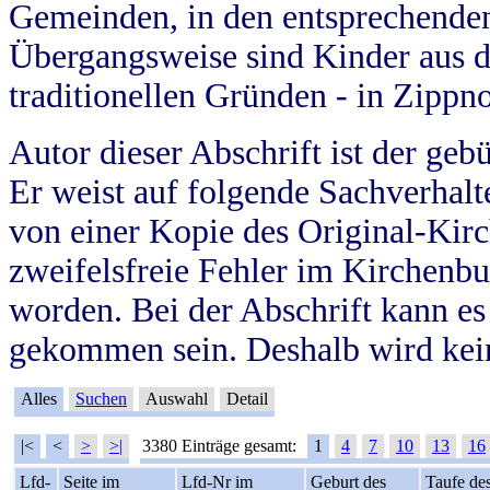
Gemeinden, in den entsprechende
Übergangsweise sind Kinder aus 
traditionellen Gründen - in Zippn
Autor dieser Abschrift ist der geb
Er weist auf folgende Sachverhalte
von einer Kopie des Original-Kirc
zweifelsfreie Fehler im Kirchenbuc
worden. Bei der Abschrift kann e
gekommen sein. Deshalb wird kein
Alles
Suchen
Auswahl
Detail
|<
<
>
>|
3380 Einträge gesamt:
1
4
7
10
13
16
Lfd-
Seite im
Lfd-Nr im
Geburt des
Taufe de