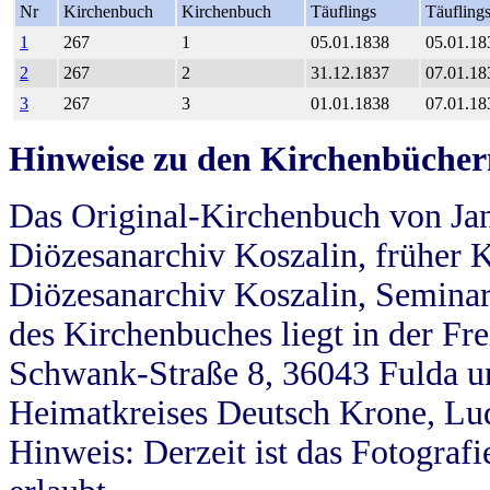
Nr
Kirchenbuch
Kirchenbuch
Täuflings
Täufling
1
267
1
05.01.1838
05.01.18
2
267
2
31.12.1837
07.01.18
3
267
3
01.01.1838
07.01.18
Hinweise zu den Kirchenbücher
Das Original-Kirchenbuch von Jan
Diözesanarchiv Koszalin, früher Kö
Diözesanarchiv Koszalin, Seminar
des Kirchenbuches liegt in der Fr
Schwank-Straße 8, 36043 Fulda u
Heimatkreises Deutsch Krone, Lu
Hinweis: Derzeit ist das Fotograf