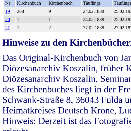
Nr
Kirchenbuch
Kirchenbuch
Täuflings
Täufling
19
268
9
24.02.1838
25.02.18
20
1
1
24.02.1838
25.02.18
21
1
2
27.02.1838
27.02.18
Hinweise zu den Kirchenbücher
Das Original-Kirchenbuch von Jan
Diözesanarchiv Koszalin, früher Kö
Diözesanarchiv Koszalin, Seminar
des Kirchenbuches liegt in der Fr
Schwank-Straße 8, 36043 Fulda u
Heimatkreises Deutsch Krone, Lu
Hinweis: Derzeit ist das Fotograf