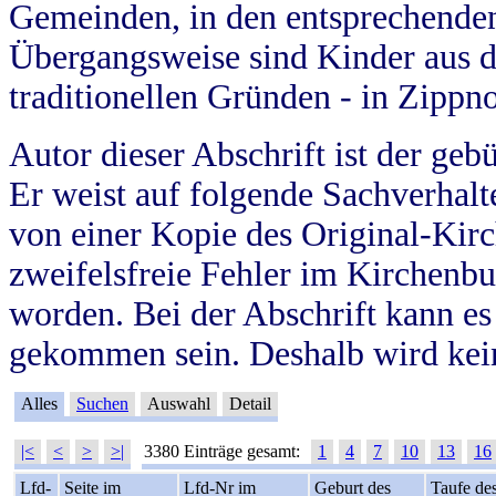
Gemeinden, in den entsprechende
Übergangsweise sind Kinder aus 
traditionellen Gründen - in Zippn
Autor dieser Abschrift ist der geb
Er weist auf folgende Sachverhalte
von einer Kopie des Original-Kirc
zweifelsfreie Fehler im Kirchenbuc
worden. Bei der Abschrift kann e
gekommen sein. Deshalb wird kein
Alles
Suchen
Auswahl
Detail
|<
<
>
>|
3380 Einträge gesamt:
1
4
7
10
13
16
Lfd-
Seite im
Lfd-Nr im
Geburt des
Taufe de