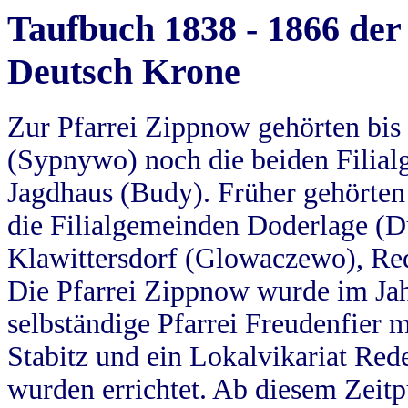
Taufbuch 1838 - 1866 der
Deutsch Krone
Zur Pfarrei Zippnow gehörten bi
(Sypnywo) noch die beiden Filial
Jagdhaus (Budy). Früher gehörten 
die Filialgemeinden Doderlage (D
Klawittersdorf (Glowaczewo), Red
Die Pfarrei Zippnow wurde im Jah
selbständige Pfarrei Freudenfier m
Stabitz und ein Lokalvikariat Red
wurden errichtet. Ab diesem Zeitp