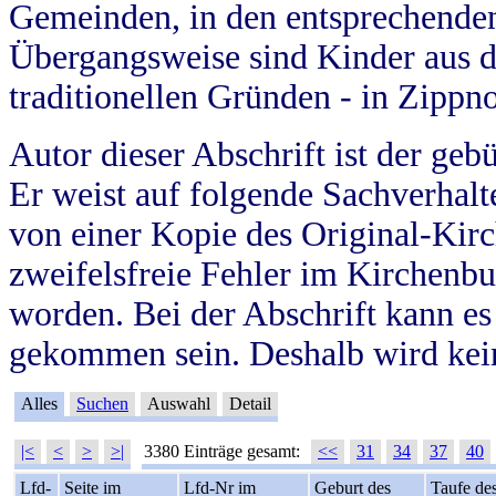
Gemeinden, in den entsprechende
Übergangsweise sind Kinder aus 
traditionellen Gründen - in Zippn
Autor dieser Abschrift ist der geb
Er weist auf folgende Sachverhalte
von einer Kopie des Original-Kirc
zweifelsfreie Fehler im Kirchenbuc
worden. Bei der Abschrift kann e
gekommen sein. Deshalb wird kein
Alles
Suchen
Auswahl
Detail
|<
<
>
>|
3380 Einträge gesamt:
<<
31
34
37
40
Lfd-
Seite im
Lfd-Nr im
Geburt des
Taufe de