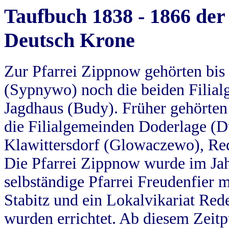
Taufbuch 1838 - 1866 der
Deutsch Krone
Zur Pfarrei Zippnow gehörten bi
(Sypnywo) noch die beiden Filial
Jagdhaus (Budy). Früher gehörten 
die Filialgemeinden Doderlage (D
Klawittersdorf (Glowaczewo), Red
Die Pfarrei Zippnow wurde im Jah
selbständige Pfarrei Freudenfier m
Stabitz und ein Lokalvikariat Red
wurden errichtet. Ab diesem Zeitp