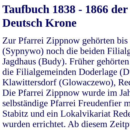
Taufbuch 1838 - 1866 der
Deutsch Krone
Zur Pfarrei Zippnow gehörten bi
(Sypnywo) noch die beiden Filial
Jagdhaus (Budy). Früher gehörten 
die Filialgemeinden Doderlage (D
Klawittersdorf (Glowaczewo), Red
Die Pfarrei Zippnow wurde im Jah
selbständige Pfarrei Freudenfier m
Stabitz und ein Lokalvikariat Red
wurden errichtet. Ab diesem Zeitp