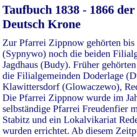
Taufbuch 1838 - 1866 der
Deutsch Krone
Zur Pfarrei Zippnow gehörten bi
(Sypnywo) noch die beiden Filial
Jagdhaus (Budy). Früher gehörten 
die Filialgemeinden Doderlage (D
Klawittersdorf (Glowaczewo), Red
Die Pfarrei Zippnow wurde im Jah
selbständige Pfarrei Freudenfier m
Stabitz und ein Lokalvikariat Red
wurden errichtet. Ab diesem Zeitp