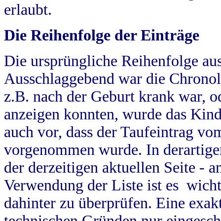
erlaubt.
Die Reihenfolge der Einträge
Die ursprüngliche Reihenfolge au
Ausschlaggebend war die Chronol
z.B. nach der Geburt krank war, od
anzeigen konnten, wurde das Kind
auch vor, dass der Taufeintrag vo
vorgenommen wurde. In derartigen
der derzeitigen aktuellen Seite -
Verwendung der Liste ist es wich
dahinter zu überprüfen. Eine exa
technischen Gründen nur eingesch