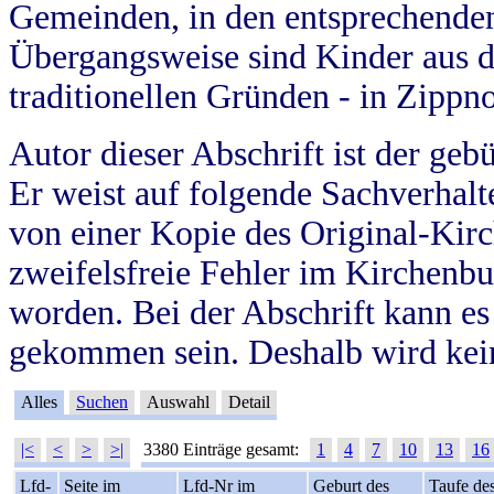
Gemeinden, in den entsprechende
Übergangsweise sind Kinder aus 
traditionellen Gründen - in Zippn
Autor dieser Abschrift ist der geb
Er weist auf folgende Sachverhalte
von einer Kopie des Original-Kirc
zweifelsfreie Fehler im Kirchenbuc
worden. Bei der Abschrift kann e
gekommen sein. Deshalb wird kein
Alles
Suchen
Auswahl
Detail
|<
<
>
>|
3380 Einträge gesamt:
1
4
7
10
13
16
Lfd-
Seite im
Lfd-Nr im
Geburt des
Taufe de