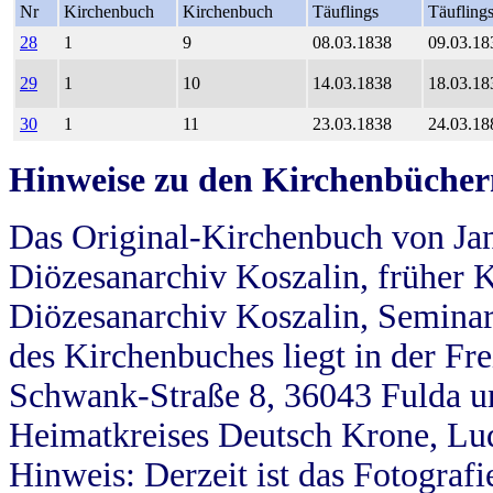
Nr
Kirchenbuch
Kirchenbuch
Täuflings
Täufling
28
1
9
08.03.1838
09.03.18
29
1
10
14.03.1838
18.03.18
30
1
11
23.03.1838
24.03.18
Hinweise zu den Kirchenbücher
Das Original-Kirchenbuch von Jan
Diözesanarchiv Koszalin, früher Kö
Diözesanarchiv Koszalin, Seminar
des Kirchenbuches liegt in der Fr
Schwank-Straße 8, 36043 Fulda u
Heimatkreises Deutsch Krone, Lu
Hinweis: Derzeit ist das Fotograf