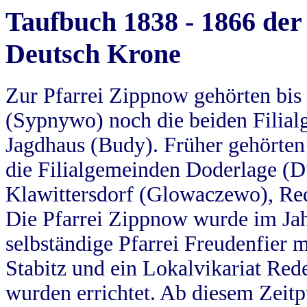
Taufbuch 1838 - 1866 der
Deutsch Krone
Zur Pfarrei Zippnow gehörten bi
(Sypnywo) noch die beiden Filial
Jagdhaus (Budy). Früher gehörten 
die Filialgemeinden Doderlage (D
Klawittersdorf (Glowaczewo), Red
Die Pfarrei Zippnow wurde im Jah
selbständige Pfarrei Freudenfier m
Stabitz und ein Lokalvikariat Red
wurden errichtet. Ab diesem Zeitp