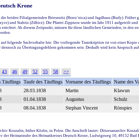
Deutsch Krone
ie beiden Filialgemeinden Briesenitz (Brzez`nica) und Jagdhaus (Budy). Früher g
yce) und Stabitz (Zdbice). Die Pfarrei Zippnow wurde im Jahr 1911 aufgeteilt und e
en errichtet. Ab diesem Zeitpunkt, müssen für diese ländlichen Gemeinden, in den
worden.
 auf folgende Sachverhalte hin: Die vorliegende Transkription ist von einer Kopie 
aber dennoch zu Übertragungsfehlern gekommen sein. Deshalb wird kein Anspruch auf 
43
46
49
52
55
58
>>
 Täuflings
Taufe des Täuflings
Vorname des Täuflings
Name des Va
8
28.03.1838
Martin
Klawun
8
01.04.1838
Augustus
Schulz
8
08.04.1838
Stephan Vincent
Rönspies
iv Koszalin, früher Köslin, in Polen. Die Anschrift lautet: Diözesanarchiv Koszal
v der Heimatstube des Heimatkreises Deutsch Krone, Ludwigsweg 10, 49152 Bad Ess