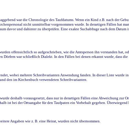
ggebend war die Chronologie des Taufdatums. Wenn ein Kind z.B. nach der Geburt 
rchenpersonal nicht unmittelbar vorgenommen wurde. In derartigen Fällen hat man d
raum davor und dahinter zu überprüfen. Eine exakte Suchabfrage nach dem Datum i
den offensichtlich so aufgeschrieben, wie die Amtsperson ihn verstanden hat, ode
n Dörfern war schließlich Dialekt. In den Fällen bei denen erkannt wurde, dass di
t, wobei mehrere Schreibvarianten Anwendung fanden. In dieser Liste wurde in de
n und den im Kirchenbuch verwendeten Schreibvarianten.
wurde deshalb vorausgesetzt, dass nur in derartigen Fällen eine Abweichung zur O
eshalb ist bei der Ortsangabe für den Taufpaten ein Vorbehalt gegeben. Überwiegen
weitere Angaben wie z. B. eine Heirat, wurden nicht übernommen.