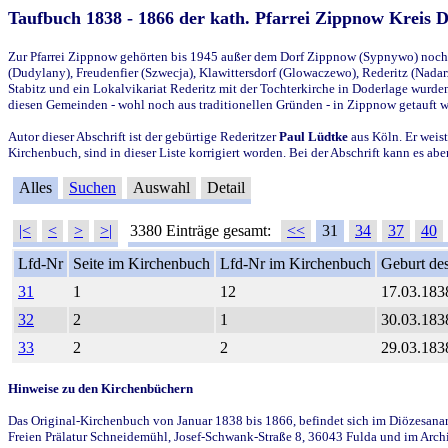
Taufbuch 1838 - 1866 der kath. Pfarrei Zippnow Kreis 
Zur Pfarrei Zippnow gehörten bis 1945 außer dem Dorf Zippnow (Sypnywo) noch d
(Dudylany), Freudenfier (Szwecja), Klawittersdorf (Glowaczewo), Rederitz (Nadarz
Stabitz und ein Lokalvikariat Rederitz mit der Tochterkirche in Doderlage wurd
diesen Gemeinden - wohl noch aus traditionellen Gründen - in Zippnow getauft 
Autor dieser Abschrift ist der gebürtige Rederitzer
Paul Lüdtke
aus Köln. Er weist
Kirchenbuch, sind in dieser Liste korrigiert worden. Bei der Abschrift kann es 
Alles
Suchen
Auswahl
Detail
|<
<
>
>|
3380 Einträge gesamt:
<<
31
34
37
40
Lfd-Nr
Seite im Kirchenbuch
Lfd-Nr im Kirchenbuch
Geburt des
31
1
12
17.03.183
32
2
1
30.03.183
33
2
2
29.03.183
Hinweise zu den Kirchenbüchern
Das Original-Kirchenbuch von Januar 1838 bis 1866, befindet sich im Diözesanarch
Freien Prälatur Schneidemühl, Josef-Schwank-Straße 8, 36043 Fulda und im Archi