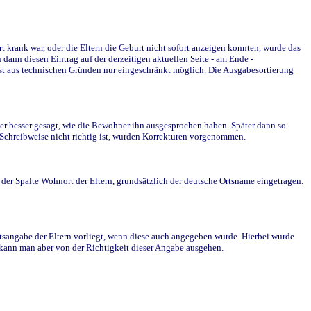
krank war, oder die Eltern die Geburt nicht sofort anzeigen konnten, wurde das
ann diesen Eintrag auf der derzeitigen aktuellen Seite - am Ende -
st aus technischen Gründen nur eingeschränkt möglich. Die Ausgabesortierung
r besser gesagt, wie die Bewohner ihn ausgesprochen haben. Später dann so
e Schreibweise nicht richtig ist, wurden Korrekturen vorgenommen.
r Spalte Wohnort der Eltern, grundsätzlich der deutsche Ortsname eingetragen.
rtsangabe der Eltern vorliegt, wenn diese auch angegeben wurde. Hierbei wurde
d kann man aber von der Richtigkeit dieser Angabe ausgehen.