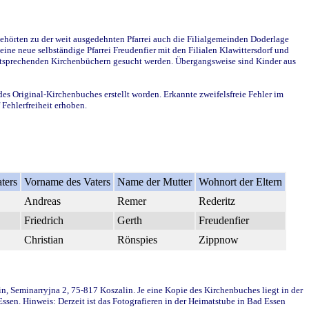
ehörten zu der weit ausgedehnten Pfarrei auch die Filialgemeinden Doderlage
ine neue selbständige Pfarrei Freudenfier mit den Filialen Klawittersdorf und
 entsprechenden Kirchenbüchern gesucht werden. Übergangsweise sind Kinder aus
des Original-Kirchenbuches erstellt worden. Erkannte zweifelsfreie Fehler im
Fehlerfreiheit erhoben.
ters
Vorname des Vaters
Name der Mutter
Wohnort der Eltern
Andreas
Remer
Rederitz
Friedrich
Gerth
Freudenfier
Christian
Rönspies
Zippnow
in, Seminarryjna 2, 75-817 Koszalin. Je eine Kopie des Kirchenbuches liegt in der
en. Hinweis: Derzeit ist das Fotografieren in der Heimatstube in Bad Essen