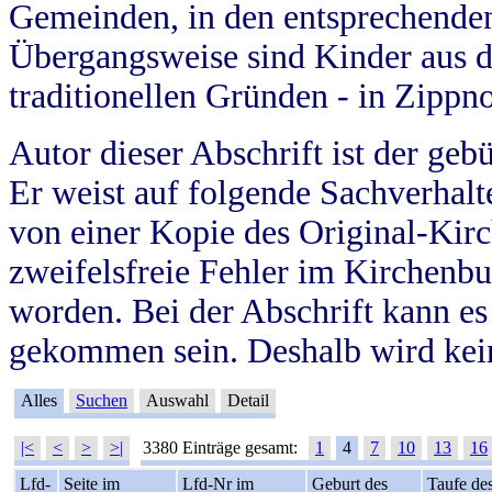
Gemeinden, in den entsprechende
Übergangsweise sind Kinder aus 
traditionellen Gründen - in Zippn
Autor dieser Abschrift ist der geb
Er weist auf folgende Sachverhalte
von einer Kopie des Original-Kirc
zweifelsfreie Fehler im Kirchenbuc
worden. Bei der Abschrift kann e
gekommen sein. Deshalb wird kein
Alles
Suchen
Auswahl
Detail
|<
<
>
>|
3380 Einträge gesamt:
1
4
7
10
13
16
Lfd-
Seite im
Lfd-Nr im
Geburt des
Taufe de