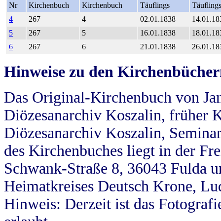
Nr
Kirchenbuch
Kirchenbuch
Täuflings
Täufling
4
267
4
02.01.1838
14.01.18
5
267
5
16.01.1838
18.01.18
6
267
6
21.01.1838
26.01.18
Hinweise zu den Kirchenbücher
Das Original-Kirchenbuch von Jan
Diözesanarchiv Koszalin, früher Kö
Diözesanarchiv Koszalin, Seminar
des Kirchenbuches liegt in der Fr
Schwank-Straße 8, 36043 Fulda u
Heimatkreises Deutsch Krone, Lu
Hinweis: Derzeit ist das Fotograf