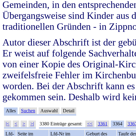
Gemeinden, in den entsprechende
Übergangsweise sind Kinder aus 
traditionellen Gründen - in Zippn
Autor dieser Abschrift ist der geb
Er weist auf folgende Sachverhalte
von einer Kopie des Original-Kirc
zweifelsfreie Fehler im Kirchenbuc
worden. Bei der Abschrift kann e
gekommen sein. Deshalb wird kein
Alles
Suchen
Auswahl
Detail
|<
<
>
>|
3380 Einträge gesamt:
<<
3361
3364
336
Lfd-
Seite im
Lfd-Nr im
Geburt des
Taufe de