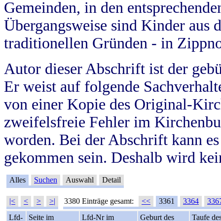
Gemeinden, in den entsprechende
Übergangsweise sind Kinder aus 
traditionellen Gründen - in Zippn
Autor dieser Abschrift ist der geb
Er weist auf folgende Sachverhalte
von einer Kopie des Original-Kirc
zweifelsfreie Fehler im Kirchenbuc
worden. Bei der Abschrift kann e
gekommen sein. Deshalb wird kein
Alles
Suchen
Auswahl
Detail
|<
<
>
>|
3380 Einträge gesamt:
<<
3361
3364
336
Lfd-
Seite im
Lfd-Nr im
Geburt des
Taufe de