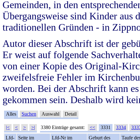
Gemeinden, in den entsprechende
Übergangsweise sind Kinder aus 
traditionellen Gründen - in Zippn
Autor dieser Abschrift ist der geb
Er weist auf folgende Sachverhalte
von einer Kopie des Original-Kirc
zweifelsfreie Fehler im Kirchenbuc
worden. Bei der Abschrift kann e
gekommen sein. Deshalb wird kein
Alles
Suchen
Auswahl
Detail
|<
<
>
>|
3380 Einträge gesamt:
<<
3331
3334
333
Lfd-
Seite im
Lfd-Nr im
Geburt des
Taufe de