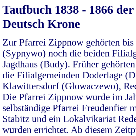
Taufbuch 1838 - 1866 der
Deutsch Krone
Zur Pfarrei Zippnow gehörten bi
(Sypnywo) noch die beiden Filial
Jagdhaus (Budy). Früher gehörten 
die Filialgemeinden Doderlage (D
Klawittersdorf (Glowaczewo), Red
Die Pfarrei Zippnow wurde im Jah
selbständige Pfarrei Freudenfier m
Stabitz und ein Lokalvikariat Red
wurden errichtet. Ab diesem Zeitp