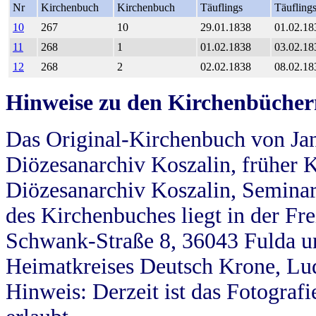
Nr
Kirchenbuch
Kirchenbuch
Täuflings
Täufling
10
267
10
29.01.1838
01.02.18
11
268
1
01.02.1838
03.02.18
12
268
2
02.02.1838
08.02.18
Hinweise zu den Kirchenbücher
Das Original-Kirchenbuch von Jan
Diözesanarchiv Koszalin, früher Kö
Diözesanarchiv Koszalin, Seminar
des Kirchenbuches liegt in der Fr
Schwank-Straße 8, 36043 Fulda u
Heimatkreises Deutsch Krone, Lu
Hinweis: Derzeit ist das Fotograf