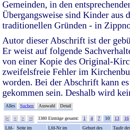
Gemeinden, in den entsprechende
Übergangsweise sind Kinder aus 
traditionellen Gründen - in Zippn
Autor dieser Abschrift ist der geb
Er weist auf folgende Sachverhalte
von einer Kopie des Original-Kirc
zweifelsfreie Fehler im Kirchenbuc
worden. Bei der Abschrift kann e
gekommen sein. Deshalb wird kein
Alles
Suchen
Auswahl
Detail
|<
<
>
>|
3380 Einträge gesamt:
1
4
7
10
13
16
Lfd-
Seite im
Lfd-Nr im
Geburt des
Taufe de