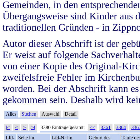
Gemeinden, in den entsprechende
Übergangsweise sind Kinder aus 
traditionellen Gründen - in Zippn
Autor dieser Abschrift ist der geb
Er weist auf folgende Sachverhalte
von einer Kopie des Original-Kirc
zweifelsfreie Fehler im Kirchenbuc
worden. Bei der Abschrift kann e
gekommen sein. Deshalb wird kein
Alles
Suchen
Auswahl
Detail
|<
<
>
>|
3380 Einträge gesamt:
<<
3361
3364
336
Lfd-
Seite im
Lfd-Nr im
Geburt des
Taufe de