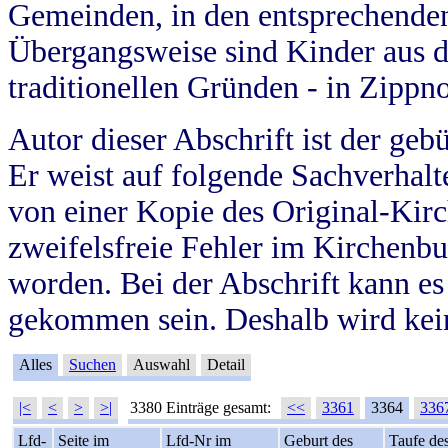
Gemeinden, in den entsprechende
Übergangsweise sind Kinder aus 
traditionellen Gründen - in Zippn
Autor dieser Abschrift ist der geb
Er weist auf folgende Sachverhalte
von einer Kopie des Original-Kirc
zweifelsfreie Fehler im Kirchenbuc
worden. Bei der Abschrift kann e
gekommen sein. Deshalb wird kein
Alles
Suchen
Auswahl
Detail
|<
<
>
>|
3380 Einträge gesamt:
<<
3361
3364
336
Lfd-
Seite im
Lfd-Nr im
Geburt des
Taufe de