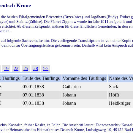
Deutsch Krone
ie beiden Filialgemeinden Briesenitz (Brzez`nica) und Jagdhaus (Budy). Früher g
yce) und Stabitz (Zdbice). Die Pfarrei Zippnow wurde im Jahr 1911 aufgeteilt und e
en errichtet. Ab diesem Zeitpunkt, müssen für diese ländlichen Gemeinden, in den
worden.
 auf folgende Sachverhalte hin: Die vorliegende Transkription ist von einer Kopie 
aber dennoch zu Übertragungsfehlern gekommen sein. Deshalb wird kein Anspruch auf 
19
22
25
28
>>
 Täuflings
Taufe des Täuflings
Vorname des Täuflings
Name des Va
8
05.01.1838
Catharina
Sack
7
07.01.1838
Johann
Höfft
8
07.01.1838
Johann
Heidkrüger
iv Koszalin, früher Köslin, in Polen. Die Anschrift lautet: Diözesanarchiv Koszal
v der Heimatstube des Heimatkreises Deutsch Krone, Ludwigsweg 10, 49152 Bad Ess