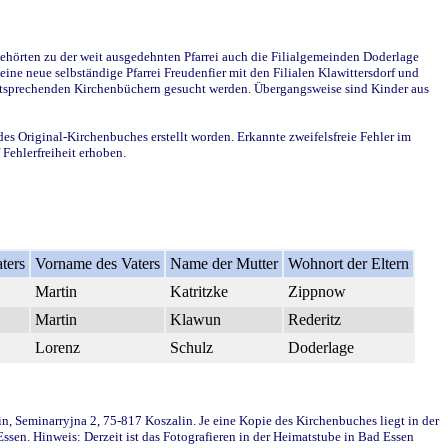
ehörten zu der weit ausgedehnten Pfarrei auch die Filialgemeinden Doderlage
ine neue selbständige Pfarrei Freudenfier mit den Filialen Klawittersdorf und
 entsprechenden Kirchenbüchern gesucht werden. Übergangsweise sind Kinder aus
des Original-Kirchenbuches erstellt worden. Erkannte zweifelsfreie Fehler im
Fehlerfreiheit erhoben.
ters
Vorname des Vaters
Name der Mutter
Wohnort der Eltern
Martin
Katritzke
Zippnow
Martin
Klawun
Rederitz
Lorenz
Schulz
Doderlage
in, Seminarryjna 2, 75-817 Koszalin. Je eine Kopie des Kirchenbuches liegt in der
en. Hinweis: Derzeit ist das Fotografieren in der Heimatstube in Bad Essen