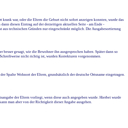
krank war, oder die Eltern die Geburt nicht sofort anzeigen konnten, wurde das
ann diesen Eintrag auf der derzeitigen aktuellen Seite - am Ende -
st aus technischen Gründen nur eingeschränkt möglich. Die Ausgabesortierung
r besser gesagt, wie die Bewohner ihn ausgesprochen haben. Später dann so
e Schreibweise nicht richtig ist, wurden Korrekturen vorgenommen.
r Spalte Wohnort der Eltern, grundsätzlich der deutsche Ortsname eingetragen.
rtsangabe der Eltern vorliegt, wenn diese auch angegeben wurde. Hierbei wurde
d kann man aber von der Richtigkeit dieser Angabe ausgehen.