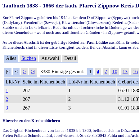
Taufbuch 1838 - 1866 der kath. Pfarrei Zippnow Kreis 
Zur Pfarrei Zippnow gehörten bis 1945 außer dem Dorf Zippnow (Sypnywo) noch d
(Dudylany), Freudenfier (Szwecja), Klawittersdorf (Glowaczewo), Rederitz (Nadarz
Stabitz und ein Lokalvikariat Rederitz mit der Tochterkirche in Doderlage wurd
diesen Gemeinden - wohl noch aus traditionellen Gründen - in Zippnow getauft 
Autor dieser Abschrift ist der gebürtige Rederitzer
Paul Lüdtke
aus Köln. Er weist
Kirchenbuch, sind in dieser Liste korrigiert worden. Bei der Abschrift kann es 
Alles
Suchen
Auswahl
Detail
|<
<
>
>|
3380 Einträge gesamt:
1
4
7
10
13
16
Lfd-Nr
Seite im Kirchenbuch
Lfd-Nr im Kirchenbuch
Geburt des
1
267
1
05.01.183
2
267
2
31.12.183
3
267
3
01.01.183
Hinweise zu den Kirchenbüchern
Das Original-Kirchenbuch von Januar 1838 bis 1866, befindet sich im Diözesanarch
Freien Prälatur Schneidemühl, Josef-Schwank-Straße 8, 36043 Fulda und im Archi