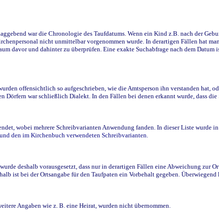
ggebend war die Chronologie des Taufdatums. Wenn ein Kind z.B. nach der Geburt 
rchenpersonal nicht unmittelbar vorgenommen wurde. In derartigen Fällen hat man d
raum davor und dahinter zu überprüfen. Eine exakte Suchabfrage nach dem Datum i
den offensichtlich so aufgeschrieben, wie die Amtsperson ihn verstanden hat, ode
n Dörfern war schließlich Dialekt. In den Fällen bei denen erkannt wurde, dass di
t, wobei mehrere Schreibvarianten Anwendung fanden. In dieser Liste wurde in de
n und den im Kirchenbuch verwendeten Schreibvarianten.
wurde deshalb vorausgesetzt, dass nur in derartigen Fällen eine Abweichung zur O
eshalb ist bei der Ortsangabe für den Taufpaten ein Vorbehalt gegeben. Überwiegen
weitere Angaben wie z. B. eine Heirat, wurden nicht übernommen.