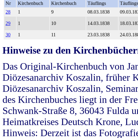
Nr
Kirchenbuch
Kirchenbuch
Täuflings
Täufling
28
1
9
08.03.1838
09.03.18
29
1
10
14.03.1838
18.03.18
30
1
11
23.03.1838
24.03.18
Hinweise zu den Kirchenbücher
Das Original-Kirchenbuch von Jan
Diözesanarchiv Koszalin, früher Kö
Diözesanarchiv Koszalin, Seminar
des Kirchenbuches liegt in der Fr
Schwank-Straße 8, 36043 Fulda u
Heimatkreises Deutsch Krone, Lu
Hinweis: Derzeit ist das Fotograf