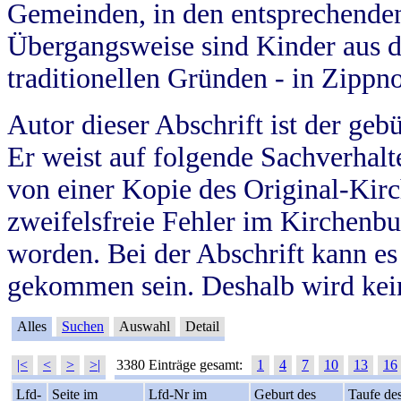
Gemeinden, in den entsprechende
Übergangsweise sind Kinder aus 
traditionellen Gründen - in Zippn
Autor dieser Abschrift ist der geb
Er weist auf folgende Sachverhalte
von einer Kopie des Original-Kirc
zweifelsfreie Fehler im Kirchenbuc
worden. Bei der Abschrift kann e
gekommen sein. Deshalb wird kein
Alles
Suchen
Auswahl
Detail
|<
<
>
>|
3380 Einträge gesamt:
1
4
7
10
13
16
Lfd-
Seite im
Lfd-Nr im
Geburt des
Taufe de