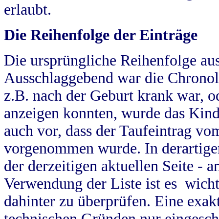
erlaubt.
Die Reihenfolge der Einträge
Die ursprüngliche Reihenfolge au
Ausschlaggebend war die Chronol
z.B. nach der Geburt krank war, od
anzeigen konnten, wurde das Kind
auch vor, dass der Taufeintrag vo
vorgenommen wurde. In derartigen
der derzeitigen aktuellen Seite -
Verwendung der Liste ist es wich
dahinter zu überprüfen. Eine exa
technischen Gründen nur eingesch