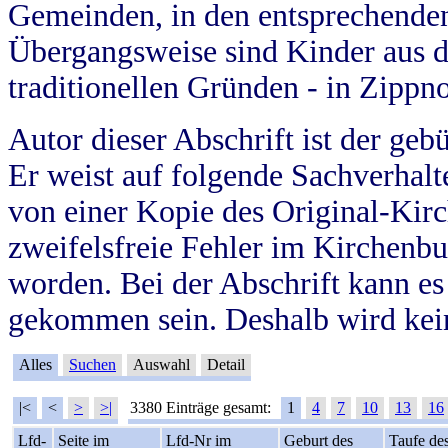
Gemeinden, in den entsprechende
Übergangsweise sind Kinder aus 
traditionellen Gründen - in Zippn
Autor dieser Abschrift ist der geb
Er weist auf folgende Sachverhalte
von einer Kopie des Original-Kirc
zweifelsfreie Fehler im Kirchenbuc
worden. Bei der Abschrift kann e
gekommen sein. Deshalb wird kein
Alles
Suchen
Auswahl
Detail
|<
<
>
>|
3380 Einträge gesamt:
1
4
7
10
13
16
Lfd-
Seite im
Lfd-Nr im
Geburt des
Taufe de