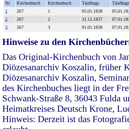
Nr
Kirchenbuch
Kirchenbuch
Täuflings
Täufling
1
267
1
05.01.1838
05.01.18
2
267
2
31.12.1837
07.01.18
3
267
3
01.01.1838
07.01.18
Hinweise zu den Kirchenbücher
Das Original-Kirchenbuch von Jan
Diözesanarchiv Koszalin, früher Kö
Diözesanarchiv Koszalin, Seminar
des Kirchenbuches liegt in der Fr
Schwank-Straße 8, 36043 Fulda u
Heimatkreises Deutsch Krone, Lu
Hinweis: Derzeit ist das Fotograf