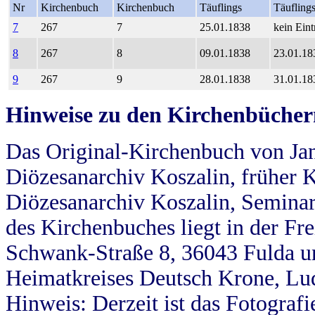
Nr
Kirchenbuch
Kirchenbuch
Täuflings
Täufling
7
267
7
25.01.1838
kein Eint
8
267
8
09.01.1838
23.01.18
9
267
9
28.01.1838
31.01.18
Hinweise zu den Kirchenbücher
Das Original-Kirchenbuch von Jan
Diözesanarchiv Koszalin, früher Kö
Diözesanarchiv Koszalin, Seminar
des Kirchenbuches liegt in der Fr
Schwank-Straße 8, 36043 Fulda u
Heimatkreises Deutsch Krone, Lu
Hinweis: Derzeit ist das Fotograf