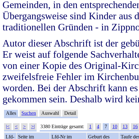
Gemeinden, in den entsprechende
Übergangsweise sind Kinder aus 
traditionellen Gründen - in Zippn
Autor dieser Abschrift ist der geb
Er weist auf folgende Sachverhalte
von einer Kopie des Original-Kirc
zweifelsfreie Fehler im Kirchenbuc
worden. Bei der Abschrift kann e
gekommen sein. Deshalb wird kein
Alles
Suchen
Auswahl
Detail
|<
<
>
>|
3380 Einträge gesamt:
1
4
7
10
13
16
Lfd-
Seite im
Lfd-Nr im
Geburt des
Taufe de