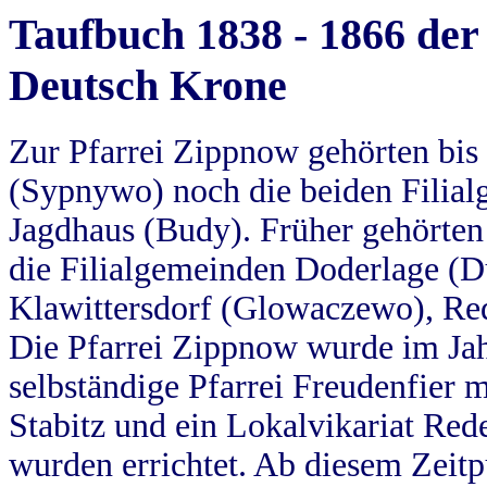
Taufbuch 1838 - 1866 der
Deutsch Krone
Zur Pfarrei Zippnow gehörten bi
(Sypnywo) noch die beiden Filial
Jagdhaus (Budy). Früher gehörten 
die Filialgemeinden Doderlage (D
Klawittersdorf (Glowaczewo), Red
Die Pfarrei Zippnow wurde im Jah
selbständige Pfarrei Freudenfier m
Stabitz und ein Lokalvikariat Red
wurden errichtet. Ab diesem Zeitp