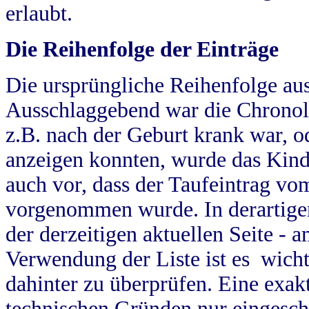
erlaubt.
Die Reihenfolge der Einträge
Die ursprüngliche Reihenfolge au
Ausschlaggebend war die Chronol
z.B. nach der Geburt krank war, od
anzeigen konnten, wurde das Kind
auch vor, dass der Taufeintrag vo
vorgenommen wurde. In derartigen
der derzeitigen aktuellen Seite -
Verwendung der Liste ist es wich
dahinter zu überprüfen. Eine exa
technischen Gründen nur eingesch